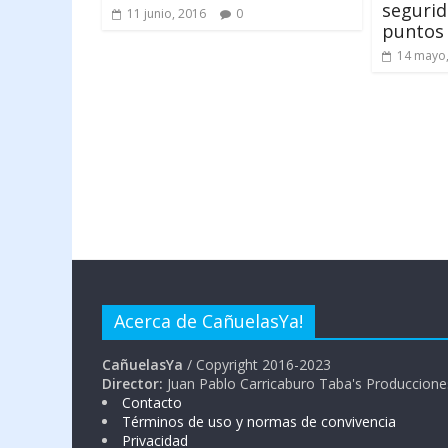
segurid
11 junio, 2016
0
puntos 
14 mayo
Acerca de CañuelasYa!
CañuelasYa
/ Copyright 2016-2023
Director:
Juan Pablo Carricaburo Taba's Produccione
Contacto
Términos de uso y normas de convivencia
Privacidad