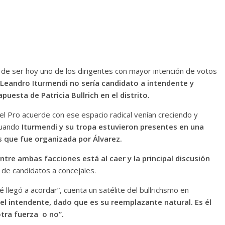
de ser hoy uno de los dirigentes con mayor intención de votos
l Leandro Iturmendi no sería candidato a intendente y
puesta de Patricia Bullrich en el distrito.
l Pro acuerde con ese espacio radical venían creciendo y
 cuando
Iturmendi y su tropa estuvieron presentes en una
os que fue organizada por Álvarez.
entre ambas facciones está al caer y la principal discusión
de candidatos a concejales.
é llegó a acordar”, cuenta un satélite del bullrichsmo en
 el intendente, dado que es su reemplazante natural. Es él
otra fuerza o no”.