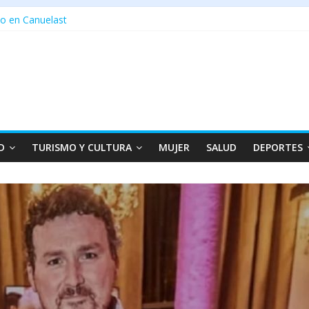
o en Canuelast
D
TURISMO Y CULTURA
MUJER
SALUD
DEPORTES