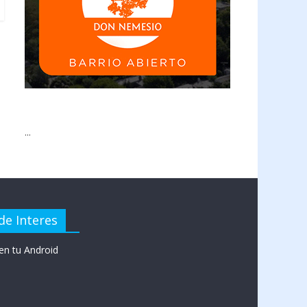
...
de Interes
en tu Android