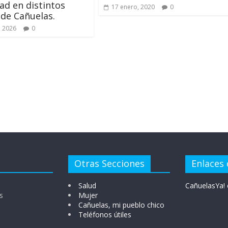
ad en distintos
17 enero, 2020
0
de Cañuelas.
, 2026
0
Otras Secciones
Enlaces 
Salud
CañuelasYa! 
s
Mujer
Cañuelas, mi pueblo chico
Teléfonos útiles