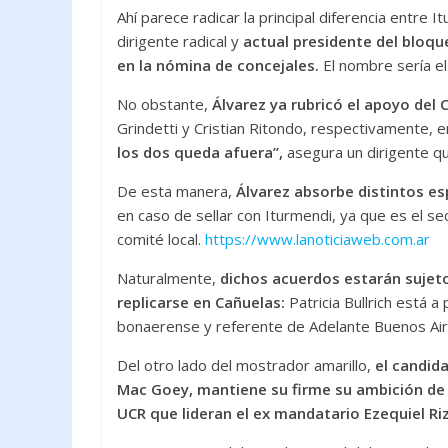
Ahí parece radicar la principal diferencia entre I
dirigente radical y
actual presidente del bloque
en la nómina de concejales.
El nombre sería el 
No obstante,
Álvarez ya rubricó el apoyo del
Grindetti y Cristian Ritondo, respectivamente, en 
los dos queda afuera”,
asegura un dirigente qu
De esta manera,
Álvarez absorbe distintos es
en caso de sellar con Iturmendi, ya que es el se
comité local.
https://www.lanoticiaweb.com.ar
Naturalmente,
dichos acuerdos estarán sujetos
replicarse en Cañuelas:
Patricia Bullrich está 
bonaerense y referente de Adelante Buenos Aire
Del otro lado del mostrador amarillo,
el candid
Mac Goey, mantiene su firme su ambición de j
UCR que lideran el ex mandatario Ezequiel Riz