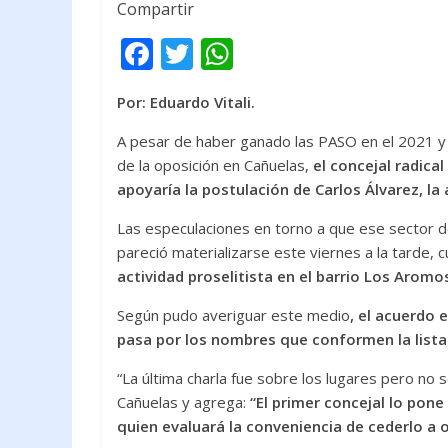
Compartir
F
T
W
ac
w
h
Por: Eduardo Vitali.
e
itt
at
b
er
s
A pesar de haber ganado las PASO en el 2021 y 
de la oposición en Cañuelas,
el concejal radica
o
A
apoyaría la postulación de Carlos Álvarez, la a
o
p
Las especulaciones en torno a que ese sector de
k
p
pareció materializarse este viernes a la tarde,
actividad proselitista en el barrio Los Arom
Según pudo averiguar este medio
, el acuerdo 
pasa por los nombres que conformen la lista
“La última charla fue sobre los lugares pero no s
Cañuelas y agrega:
“El primer concejal lo pone
quien evaluará la conveniencia de cederlo a 