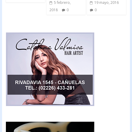
5 febrero,
19 mayo, 2016
2018
0
0