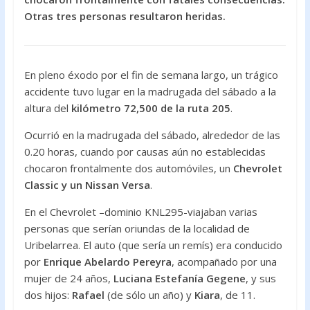
o
A
Otras tres personas resultaron heridas.
o
p
k
p
En pleno éxodo por el fin de semana largo, un trágico
accidente tuvo lugar en la madrugada del sábado a la
altura del
kilómetro 72,500 de la ruta 205
.
Ocurrió en la madrugada del sábado, alrededor de las
0.20 horas, cuando por causas aún no establecidas
chocaron frontalmente dos automóviles, un
Chevrolet
Classic y un Nissan Versa
.
En el Chevrolet –dominio KNL295-viajaban varias
personas que serían oriundas de la localidad de
Uribelarrea. El auto (que sería un remís) era conducido
por
Enrique Abelardo Pereyra
, acompañado por una
mujer de 24 años,
Luciana Estefanía Gegene
, y sus
dos hijos:
Rafael
(de sólo un año) y
Kiara
, de 11.