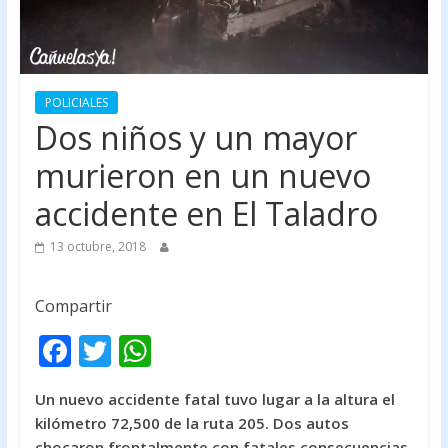
POLICIALES
Dos niños y un mayor
murieron en un nuevo
accidente en El Taladro
13 octubre, 2018
Compartir
F
T
W
ac
w
h
Un nuevo accidente fatal tuvo lugar a la altura el
e
itt
at
kilómetro 72,500 de la ruta 205. Dos autos
b
er
s
chocaron frontalmente con fatales consecuencias.