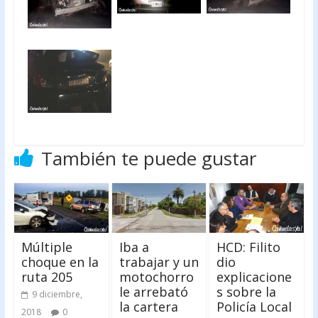
También te puede gustar
Múltiple
Iba a
HCD: Filito
choque en la
trabajar y un
dio
ruta 205
motochorro
explicacione
le arrebató
s sobre la
9 diciembre,
la cartera
Policía Local
2018
0