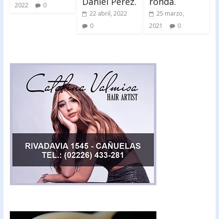
Daniel Pérez.
ronda.
2022
0
22 abril, 2022
25 marzo,
0
2021
0