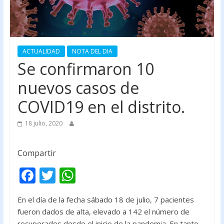
ACTUALIDAD
NOTA DEL DIA
Se confirmaron 10
nuevos casos de
COVID19 en el distrito.
18 julio, 2020
Compartir
F
T
W
ac
w
h
En el día de la fecha sábado 18 de julio, 7 pacientes
e
itt
at
fueron dados de alta, elevado a 142 el número de
b
er
s
recuperados desde el inicio de la pandemia. En tanto,