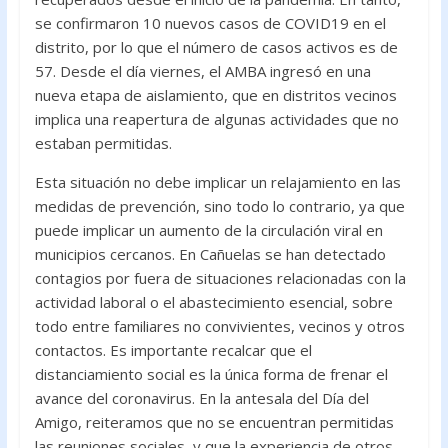
o
A
se confirmaron 10 nuevos casos de COVID19 en el
distrito, por lo que el número de casos activos es de
o
p
57. Desde el día viernes, el AMBA ingresó en una
k
p
nueva etapa de aislamiento, que en distritos vecinos
implica una reapertura de algunas actividades que no
estaban permitidas.
Esta situación no debe implicar un relajamiento en las
medidas de prevención, sino todo lo contrario, ya que
puede implicar un aumento de la circulación viral en
municipios cercanos. En Cañuelas se han detectado
contagios por fuera de situaciones relacionadas con la
actividad laboral o el abastecimiento esencial, sobre
todo entre familiares no convivientes, vecinos y otros
contactos. Es importante recalcar que el
distanciamiento social es la única forma de frenar el
avance del coronavirus. En la antesala del Día del
Amigo, reiteramos que no se encuentran permitidas
las reuniones sociales, y que la experiencia de otros