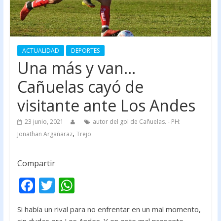
ACTUALIDAD
DEPORTES
Una más y van…
Cañuelas cayó de
visitante ante Los Andes
23 junio, 2021
autor del gol de Cañuelas. - PH:
,
Jonathan Argañaraz
Trejo
Compartir
F
T
W
ac
w
h
Si había un rival para no enfrentar en un mal momento,
e
itt
at