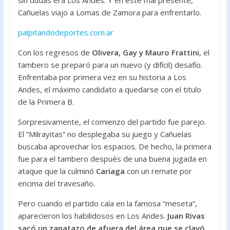
sin dudas era Los Andes. Y en este mal presente,
b
er
s
Cañuelas viajo a Lomas de Zamora para enfrentarlo.
o
A
palpitandodeportes.com.ar
o
p
Con los regresos de
Olivera, Gay y Mauro Frattini
, el
k
p
tambero se preparó para un nuevo (y difícil) desafío.
Enfrentaba por primera vez en su historia a Los
Andes, el máximo candidato a quedarse con el titulo
de la Primera B.
Sorpresivamente, el comienzo del partido fue parejo.
El “Milrayitas” no desplegaba su juego y Cañuelas
buscaba aprovechar los espacios. De hecho, la primera
fue para el tambero después de una buena jugada en
ataque que la culminó
Cariaga
con un remate por
encima del travesaño.
Pero cuando el partido caía en la famosa “meseta”,
aparecieron los habilidosos en Los Andes.
Juan Rivas
sacó un zapatazo de afuera del área que se clavó