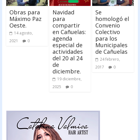
Obras para
Navidad
Se
Máximo Paz
para
homologó el
Oeste.
compartir
Convenio
en Cañuelas:
Colectivo
14 agosto,
agenda
para los
2021
0
especial de
Municipales
actividades
de Cañuelas
del 20 al 24
24 febrero,
de
2017
0
diciembre.
19 diciembre,
2025
0