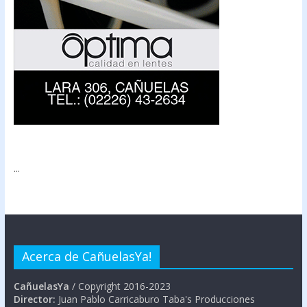
...
Acerca de CañuelasYa!
CañuelasYa
/ Copyright 2016-2023
Director:
Juan Pablo Carricaburo Taba's Producciones