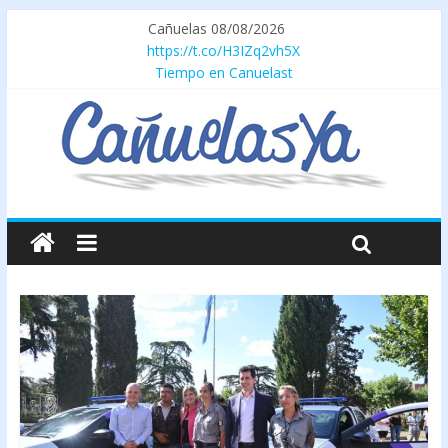
Cañuelas 08/08/2026
https://t.co/H3IZq2vh5X
Tiempo en Canuelast