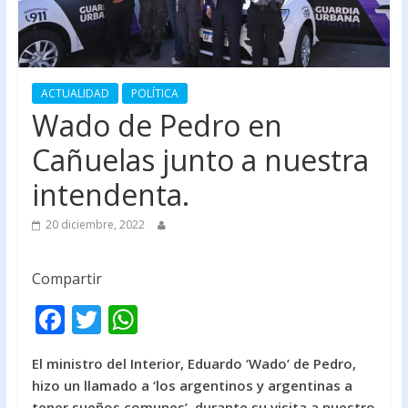
ACTUALIDAD
POLÍTICA
Wado de Pedro en
Cañuelas junto a nuestra
intendenta.
20 diciembre, 2022
Compartir
F
T
W
ac
w
h
El ministro del Interior, Eduardo ‘Wado’ de Pedro,
e
itt
at
hizo un llamado a ‘los argentinos y argentinas a
b
er
s
tener sueños comunes’, durante su visita a nuestro