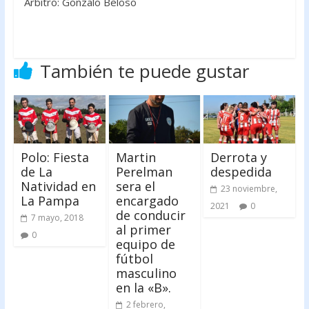
Árbitro: Gonzalo Beloso
También te puede gustar
Polo: Fiesta
Martin
Derrota y
de La
Perelman
despedida
Natividad en
sera el
23 noviembre,
La Pampa
encargado
2021
0
de conducir
7 mayo, 2018
al primer
0
equipo de
fútbol
masculino
en la «B».
2 febrero,