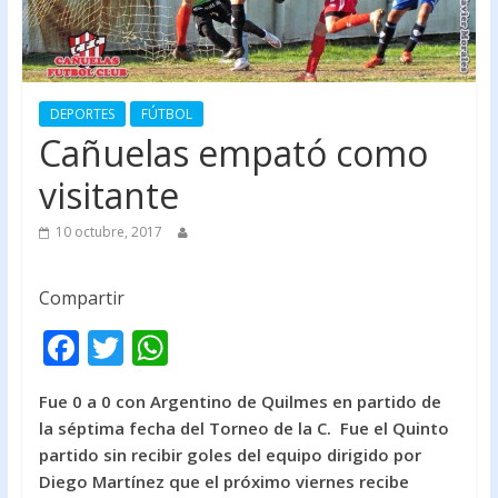
DEPORTES
FÚTBOL
Cañuelas empató como
visitante
10 octubre, 2017
Compartir
F
T
W
ac
w
h
Fue 0 a 0 con Argentino de Quilmes en partido de
e
itt
at
la séptima fecha del Torneo de la C. Fue el Quinto
b
er
s
partido sin recibir goles del equipo dirigido por
o
A
Diego Martínez que el próximo viernes recibe