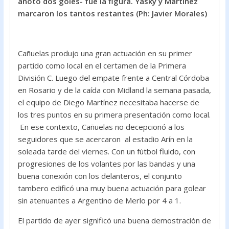
b
er
s
anotó dos goles- fue la figura. Yasky y Martinez
o
A
marcaron los tantos restantes (Ph: Javier Morales)
o
p
k
p
Cañuelas produjo una gran actuación en su primer
partido como local en el certamen de la Primera
División C. Luego del empate frente a Central Córdoba
en Rosario y de la caída con Midland la semana pasada,
el equipo de Diego Martínez necesitaba hacerse de
los tres puntos en su primera presentación como local.
En ese contexto, Cañuelas no decepcionó a los
seguidores que se acercaron al estadio Arín en la
soleada tarde del viernes. Con un fútbol fluido, con
progresiones de los volantes por las bandas y una
buena conexión con los delanteros, el conjunto
tambero edificó una muy buena actuación para golear
sin atenuantes a Argentino de Merlo por 4 a 1.
El partido de ayer significó una buena demostración de