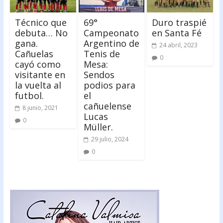
Técnico que
69°
Duro traspié
debuta… No
Campeonato
en Santa Fé
gana.
Argentino de
24 abril, 2023
Cañuelas
Tenis de
0
cayó como
Mesa:
visitante en
Sendos
la vuelta al
podios para
futbol.
el
cañuelense
8 junio, 2021
Lucas
0
Müller.
29 julio, 2024
0