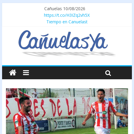
Cañuelas 10/08/2026
https://t.co/H3IZq2vh5X
Tiempo en Canuelast