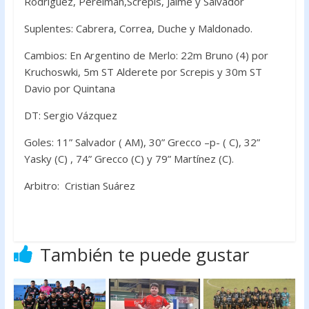
Rodríguez, Perelman,Screpis, Jaime y Salvador
Suplentes: Cabrera, Correa, Duche y Maldonado.
Cambios: En Argentino de Merlo: 22m Bruno (4) por
Kruchoswki, 5m ST Alderete por Screpis y 30m ST
Davio por Quintana
DT: Sergio Vázquez
Goles: 11” Salvador ( AM), 30” Grecco –p- ( C), 32”
Yasky (C) , 74” Grecco (C) y 79” Martínez (C).
Arbitro: Cristian Suárez
También te puede gustar