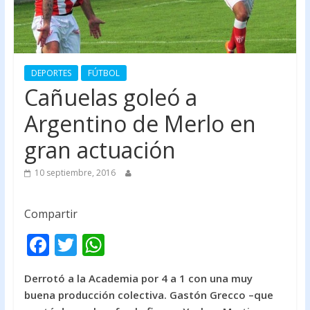
DEPORTES
FÚTBOL
Cañuelas goleó a
Argentino de Merlo en
gran actuación
10 septiembre, 2016
Compartir
F
T
W
ac
w
h
Derrotó a la Academia por 4 a 1 con una muy
e
itt
at
buena producción colectiva. Gastón Grecco –que