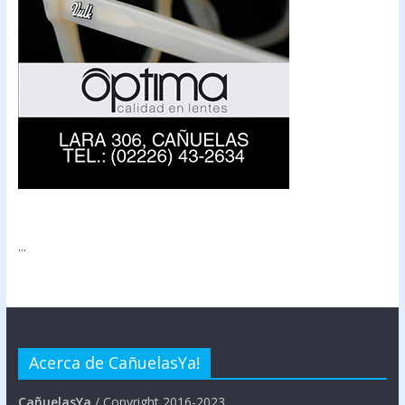
...
Acerca de CañuelasYa!
CañuelasYa
/ Copyright 2016-2023