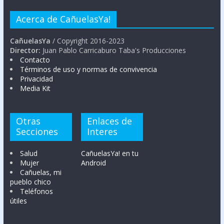
Acerca de CañuelasYa!
CañuelasYa
/ Copyright 2016-2023
Director:
Juan Pablo Carricaburo Taba's Producciones
Contacto
Términos de uso y normas de convivencia
Privacidad
Media Kit
Otras
Enlaces de
Secciones
Interes
Salud
CañuelasYa! en tu
Mujer
Android
Cañuelas, mi
pueblo chico
Teléfonos
útiles