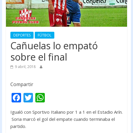
DEPORTES
FÚTBOL
Cañuelas lo empató
sobre el final
9 abril, 2018
Compartir
F
T
W
ac
w
h
Igualó con Sportivo Italiano por 1 a 1 en el Estadio Arín.
e
itt
at
Soria marcó el gol del empate cuando terminaba el
b
er
s
partido.