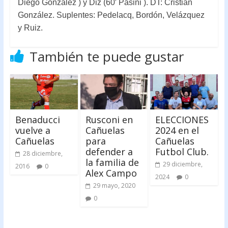
Diego González ) y Diz (60′ Pasini ). DT: Cristian
González. Suplentes: Pedelacq, Bordón, Velázquez
y Ruiz.
También te puede gustar
Benaducci
Rusconi en
ELECCIONES
vuelve a
Cañuelas
2024 en el
Cañuelas
para
Cañuelas
defender a
Futbol Club.
28 diciembre,
la familia de
29 diciembre,
2016
0
Alex Campo
2024
0
29 mayo, 2020
0