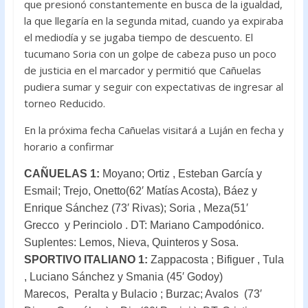
que presionó constantemente en busca de la igualdad,
la que llegaría en la segunda mitad, cuando ya expiraba
el mediodía y se jugaba tiempo de descuento. El
tucumano Soria con un golpe de cabeza puso un poco
de justicia en el marcador y permitió que Cañuelas
pudiera sumar y seguir con expectativas de ingresar al
torneo Reducido.
En la próxima fecha Cañuelas visitará a Luján en fecha y
horario a confirmar
CAÑUELAS 1:
Moyano; Ortiz , Esteban García y
Esmail; Trejo, Onetto(62′ Matías Acosta), Báez y
Enrique Sánchez (73′ Rivas); Soria , Meza(51′
Grecco y Perinciolo . DT: Mariano Campodónico.
Suplentes: Lemos, Nieva, Quinteros y Sosa.
SPORTIVO ITALIANO 1:
Zappacosta ; Bifiguer , Tula
, Luciano Sánchez y Smania (45′ Godoy)
Marecos, Peralta y Bulacio ; Burzac; Avalos (73′