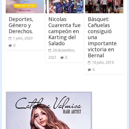
Deportes,
Nicolas
Básquet:
Género y
Cuarenta fue
Cañuelas
Derechos.
campeón en
consiguió
Karting del
una
1 julio, 2020
Salado
importante
0
victoria en
29 diciembre,
Bernal
2021
0
16 julio, 2016
0