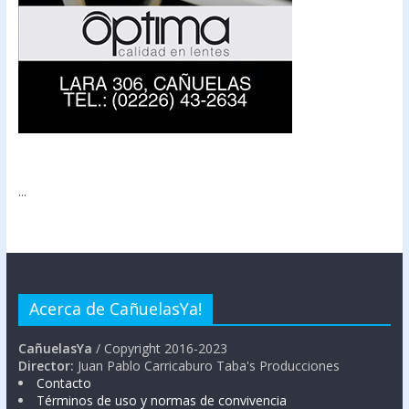
...
Acerca de CañuelasYa!
CañuelasYa
/ Copyright 2016-2023
Director:
Juan Pablo Carricaburo Taba's Producciones
Contacto
Términos de uso y normas de convivencia