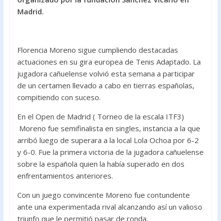
o
A
Madrid.
o
p
k
p
Florencia Moreno sigue cumpliendo destacadas
actuaciones en su gira europea de Tenis Adaptado. La
jugadora cañuelense volvió esta semana a participar
de un certamen llevado a cabo en tierras españolas,
compitiendo con suceso.
En el Open de Madrid ( Torneo de la escala ITF3)
Moreno fue semifinalista en singles, instancia a la que
arribó luego de superara a la local Lola Ochoa por 6-2
y 6-0. Fue la primera victoria de la jugadora cañuelense
sobre la española quien la había superado en dos
enfrentamientos anteriores.
Con un juego convincente Moreno fue contundente
ante una experimentada rival alcanzando así un valioso
triunfo que le permitió pasar de ronda.