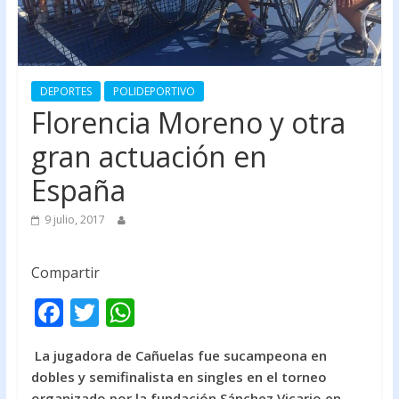
DEPORTES
POLIDEPORTIVO
Florencia Moreno y otra
gran actuación en
España
9 julio, 2017
Compartir
F
T
W
ac
w
h
La jugadora de Cañuelas fue sucampeona en
e
itt
at
dobles y semifinalista en singles en el torneo
b
er
s
organizado por la fundación Sánchez Vicario en