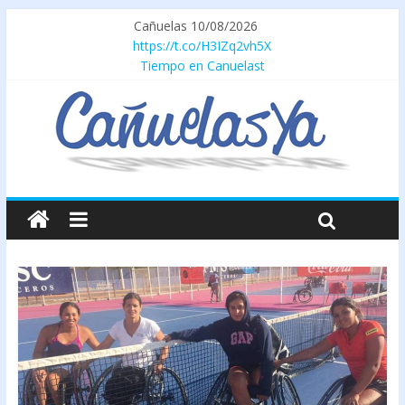
Cañuelas 10/08/2026
https://t.co/H3IZq2vh5X
Tiempo en Canuelast