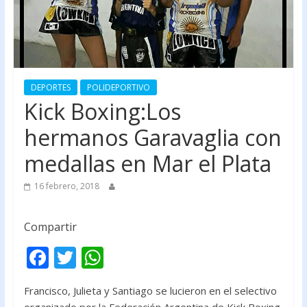
DEPORTES
POLIDEPORTIVO
Kick Boxing:Los
hermanos Garavaglia con
medallas en Mar el Plata
16 febrero, 2018
Compartir
F
T
W
ac
w
h
Francisco, Julieta y Santiago se lucieron en el selectivo
e
itt
at