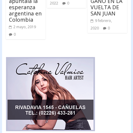
apuntala la
GANÓ EN LA
2022
0
esperanza
VUELTA DE
argentina en
SAN JUAN
Colombia
9 febrero,
2 mayo, 2019
2020
0
0