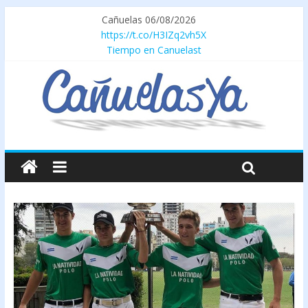
Cañuelas 06/08/2026
https://t.co/H3IZq2vh5X
Tiempo en Canuelast