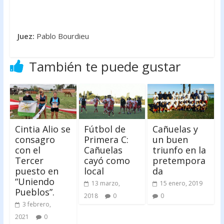
Juez:
Pablo Bourdieu
También te puede gustar
Cintia Alio se
Fútbol de
Cañuelas y
consagro
Primera C:
un buen
con el
Cañuelas
triunfo en la
Tercer
cayó como
pretempora
puesto en
local
da
“Uniendo
13 marzo,
15 enero, 2019
Pueblos”.
2018
0
0
3 febrero,
2021
0