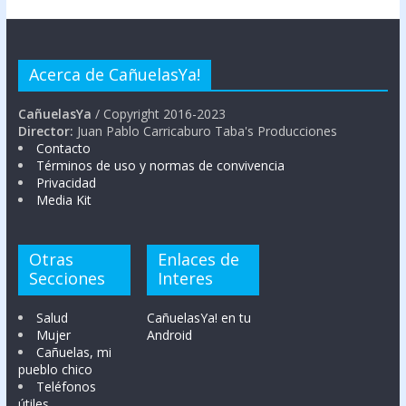
Acerca de CañuelasYa!
CañuelasYa
/ Copyright 2016-2023
Director:
Juan Pablo Carricaburo Taba's Producciones
Contacto
Términos de uso y normas de convivencia
Privacidad
Media Kit
Otras
Enlaces de
Secciones
Interes
Salud
CañuelasYa! en tu
Mujer
Android
Cañuelas, mi
pueblo chico
Teléfonos
útiles