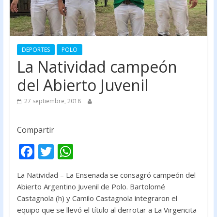
DEPORTES
POLO
La Natividad campeón
del Abierto Juvenil
27 septiembre, 2018
Compartir
F
T
W
ac
w
h
La Natividad – La Ensenada se consagró campeón del
e
itt
at
Abierto Argentino Juvenil de Polo. Bartolomé
b
er
s
Castagnola (h) y Camilo Castagnola integraron el
o
A
equipo que se llevó el título al derrotar a La Virgencita