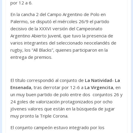
por 12 a 6.
o
p
k
p
En la cancha 2 del Campo Argentino de Polo en
Palermo, se disputó el miércoles 26/9 el partido
decisivo de la XXXVI versión del Campeonato
Argentino Abierto Juvenil, que tuvo la presencia de
varios integrantes del seleccionado neocelandés de
rugby, los “All Blacks”, quienes participaron en la
entrega de premios.
El título correspondió al conjunto de
La Natividad- La
Ensenada
, tras derrotar por 12-6 a
La Virgencita
, en
un muy buen partido de polo entre dos conjuntos 26 y
24 goles de valorización protagonizados por ocho
jóvenes valores que están en la búsqueda de jugar
muy pronto la Triple Corona.
El conjunto campeón estuvo integrado por los