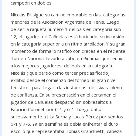
campeón en dobles.
o
p
k
p
Nicolás Eli sigue su camino imparable en las categorías
menores de la Asociación Argentina de Tenis. Luego
de ser la raqueta número 1 del país en categoría sub-
12, el jugador de Cañuelas está haciendo su incursión
en la categoría superior a un ritmo arrollador. Y su gran
momento de forma lo ratificó con creces en el reciente
Torneo Nacional llevado a cabo en Pinamar que reunió
a los mejores jugadores del país en la categoría.
Nicolás ( que partió como tercer preclasificado)
exhibió desde el comienzo del torneo un gran nivel
tenístico para llegar a las instancias decisivas pleno
de confianza. En su presentación en el certamen el
jugador de Cañuelas despachó sin sobresaltos a
Fabricio Coronel por 6-1 y 6-1. Luego batió
sucesivamente a J La Serna y Lucas Pérez por sendos
6-1 y 7-6. Ya en semifinales debía enfrentar el duro
escollo que representaba Tobías Grandinetti, cabeza