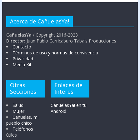
Acerca de CañuelasYa!
CañuelasYa
/ Copyright 2016-2023
Director:
Juan Pablo Carricaburo Taba's Producciones
Contacto
Términos de uso y normas de convivencia
Privacidad
Media Kit
Otras
Enlaces de
Secciones
Interes
Salud
CañuelasYa! en tu
Mujer
Android
Cañuelas, mi
pueblo chico
Teléfonos
útiles