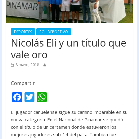
DEPORTES
POLIDEPORTIVO
Nicolás Eli y un título que
vale oro
8 mayo, 2018
Compartir
F
T
W
ac
w
h
El jugador cañuelense sigue su camino imparable en su
e
itt
at
nueva categoría. En el Nacional de Pinamar se quedó
b
er
s
con el título de un certamen donde estuvieron los
o
A
mejores jugadores sub-14 del país. También fue