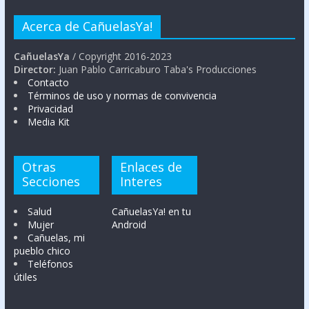
Acerca de CañuelasYa!
CañuelasYa
/ Copyright 2016-2023
Director:
Juan Pablo Carricaburo Taba's Producciones
Contacto
Términos de uso y normas de convivencia
Privacidad
Media Kit
Otras
Enlaces de
Secciones
Interes
Salud
CañuelasYa! en tu
Mujer
Android
Cañuelas, mi
pueblo chico
Teléfonos
útiles