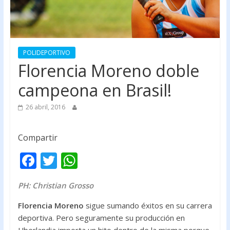
POLIDEPORTIVO
Florencia Moreno doble
campeona en Brasil!
26 abril, 2016
Compartir
F
T
W
ac
w
h
PH: Christian Grosso
e
itt
at
b
er
s
Florencia Moreno
sigue sumando éxitos en su carrera
deportiva. Pero seguramente su producción en
o
A