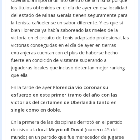
Uberlandia importa un hito dentro de la misma porque
o
p
los títulos obtenidos en el día de ayer en esa localidad
k
p
del estado de
Minas Gerais
tienen seguramente para
la tenista cañuelense un sabor diferente. Y es que si
bien Florencia ya había saboreado las mieles de la
victoria en el circuito de tenis adaptado profesional, las
victorias conseguidas en el día de ayer en tierras
extranjeras cuentan con el plus de haberse hecho
fuerte en condición de visitante superando a
jugadoras locales que incluso detentan mejor ranking
que ella.
En la tarde de ayer
Florencia vio coronar su
esfuerzo en este primer tramo del año con las
victorias del certamen de Uberlandia tanto en
single como en doble.
En la primera de las disciplinas derrotó en el partido
decisivo a la local
Meyricoll Duval
(número 45 del
mundo) en un partido que fue merecedor de jugarse