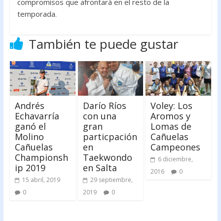
compromisos que afrontará en el resto de la
temporada.
También te puede gustar
Andrés
Darío Ríos
Voley: Los
Echavarría
con una
Aromos y
ganó el
gran
Lomas de
Molino
particpación
Cañuelas
Cañuelas
en
Campeones
Championsh
Taekwondo
6 diciembre,
ip 2019
en Salta
2016
0
15 abril, 2019
29 septiembre,
0
2019
0