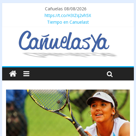
Cañuelas 08/08/2026
https://t.co/H3IZq2vh5X
Tiempo en Canuelast