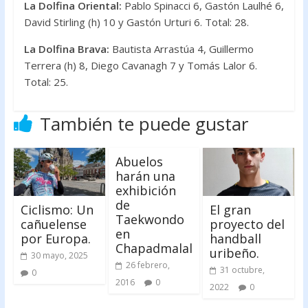
La Dolfina Oriental:
Pablo Spinacci 6, Gastón Laulhé 6,
David Stirling (h) 10 y Gastón Urturi 6. Total: 28.
La Dolfina Brava:
Bautista Arrastúa 4, Guillermo
Terrera (h) 8, Diego Cavanagh 7 y Tomás Lalor 6.
Total: 25.
También te puede gustar
Abuelos
harán una
exhibición
de
Ciclismo: Un
El gran
Taekwondo
cañuelense
proyecto del
en
por Europa.
handball
Chapadmalal
uribeño.
30 mayo, 2025
26 febrero,
31 octubre,
0
2016
0
2022
0