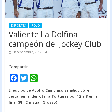
DEPORTES
POLO
Valiente La Dolfina
campeón del Jockey Club
18 septiembre, 2017
Compartir
F
T
W
ac
w
h
El equipo de Adolfo Cambiaso se adjudicó el
e
itt
at
certamen al derrotar a Tortugas por 12 a 8 en la
b
er
s
final (Ph: Christian Grosso)
o
A