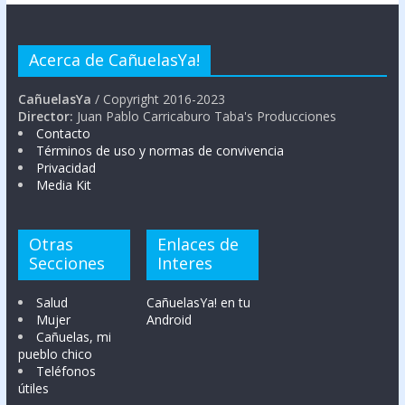
Acerca de CañuelasYa!
CañuelasYa
/ Copyright 2016-2023
Director:
Juan Pablo Carricaburo Taba's Producciones
Contacto
Términos de uso y normas de convivencia
Privacidad
Media Kit
Otras
Enlaces de
Secciones
Interes
Salud
CañuelasYa! en tu
Mujer
Android
Cañuelas, mi
pueblo chico
Teléfonos
útiles