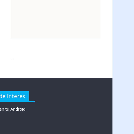
...
de Interes
en tu Android