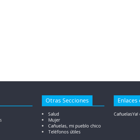
Otras Secciones
Enlaces 
Salud
CañuelasYa! 
s
Mujer
Cañuelas, mi pueblo chico
Teléfonos útiles