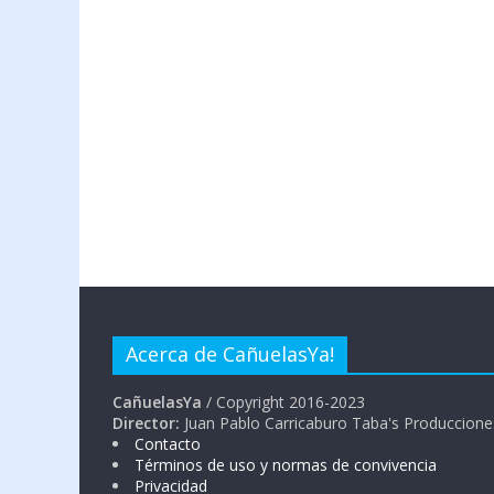
Acerca de CañuelasYa!
CañuelasYa
/ Copyright 2016-2023
Director:
Juan Pablo Carricaburo Taba's Produccione
Contacto
Términos de uso y normas de convivencia
Privacidad