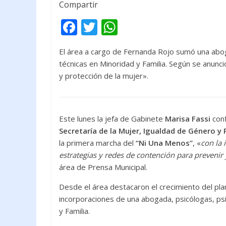
Compartir
F
T
W
ac
w
h
El área a cargo de Fernanda Rojo sumó una aboga
e
itt
at
técnicas en Minoridad y Familia. Según se anunció
b
er
s
y protección de la mujer».
o
A
o
p
k
p
Este lunes la jefa de Gabinete
Marisa Fassi
con
Secretaría de la Mujer, Igualdad de Género y 
la primera marcha del
“Ni Una Menos”
, «
con la 
estrategias y redes de contención para prevenir y
área de Prensa Municipal.
Desde el área destacaron el crecimiento del plan
incorporaciones de una abogada, psicólogas, psi
y Familia.