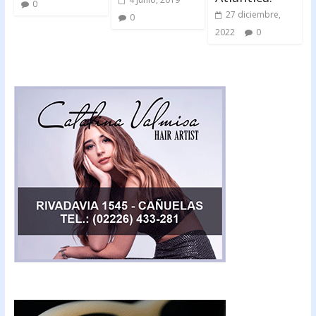
0
27 diciembre,
0
2022
0