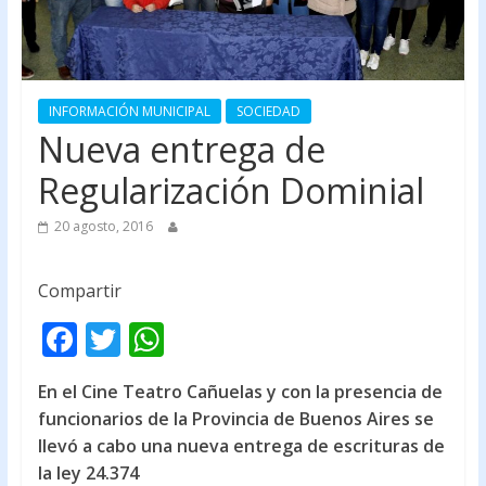
INFORMACIÓN MUNICIPAL
SOCIEDAD
Nueva entrega de
Regularización Dominial
20 agosto, 2016
Compartir
F
T
W
ac
w
h
En el Cine Teatro Cañuelas y con la presencia de
e
itt
at
funcionarios de la Provincia de Buenos Aires se
b
er
s
llevó a cabo una nueva entrega de escrituras de
o
A
la ley 24.374