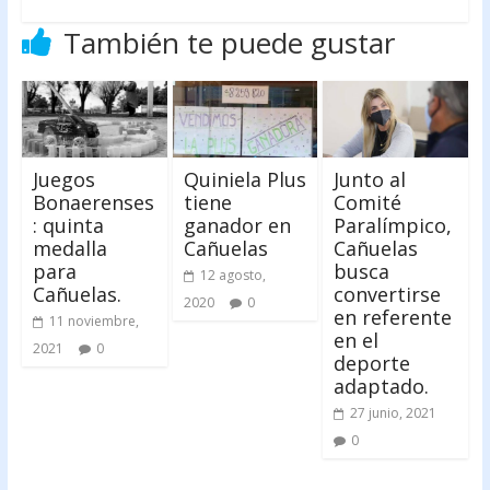
También te puede gustar
Juegos
Quiniela Plus
Junto al
Bonaerenses
tiene
Comité
: quinta
ganador en
Paralímpico,
medalla
Cañuelas
Cañuelas
para
busca
12 agosto,
Cañuelas.
convertirse
2020
0
en referente
11 noviembre,
en el
2021
0
deporte
adaptado.
27 junio, 2021
0