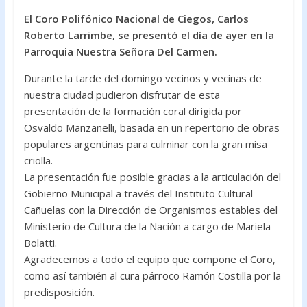
ac
w
h
El Coro Polifónico Nacional de Ciegos, Carlos
e
itt
at
Roberto Larrimbe, se presentó el día de ayer en la
b
er
s
Parroquia Nuestra Señora Del Carmen.
o
A
Durante la tarde del domingo vecinos y vecinas de
o
p
nuestra ciudad pudieron disfrutar de esta
k
p
presentación de la formación coral dirigida por
Osvaldo Manzanelli, basada en un repertorio de obras
populares argentinas para culminar con la gran misa
criolla.
La presentación fue posible gracias a la articulación del
Gobierno Municipal a través del Instituto Cultural
Cañuelas con la Dirección de Organismos estables del
Ministerio de Cultura de la Nación a cargo de Mariela
Bolatti.
Agradecemos a todo el equipo que compone el Coro,
como así también al cura párroco Ramón Costilla por la
predisposición.