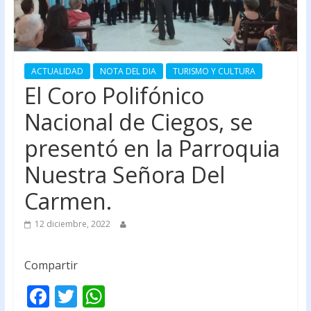
ACTUALIDAD
NOTA DEL DIA
TURISMO Y CULTURA
El Coro Polifónico
Nacional de Ciegos, se
presentó en la Parroquia
Nuestra Señora Del
Carmen.
12 diciembre, 2022
Compartir
F
T
W