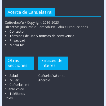
Acerca de CañuelasYa!
CañuelasYa
/ Copyright 2016-2023
Director:
Juan Pablo Carricaburo Taba's Producciones
Contacto
Términos de uso y normas de convivencia
Privacidad
Media Kit
Otras
Enlaces de
Secciones
Interes
Salud
CañuelasYa! en tu
Mujer
Android
Cañuelas, mi
pueblo chico
Teléfonos
útiles