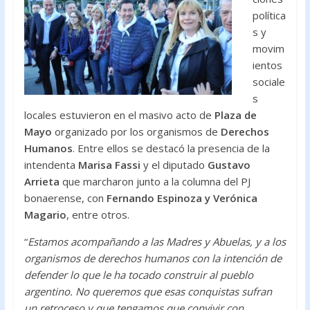
política
s y
movim
ientos
sociale
s
locales estuvieron en el masivo acto de
Plaza de
Mayo
organizado por los organismos de
Derechos
Humanos
. Entre ellos se destacó la presencia de la
intendenta
Marisa Fassi
y el diputado
Gustavo
Arrieta
que marcharon junto a la columna del PJ
bonaerense, con
Fernando Espinoza y Verónica
Magario
, entre otros.
“
Estamos acompañando a las Madres y Abuelas, y a los
organismos de derechos humanos con la intención de
defender lo que le ha tocado construir al pueblo
argentino. No queremos que esas conquistas sufran
un retroceso y que tengamos que convivir con