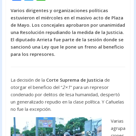
ac
w
h
Varios dirigentes y organizaciones políticas
e
itt
at
estuvieron el miércoles en el masivo acto de Plaza
b
er
s
de Mayo. Los concejales aprobaron por unanimidad
o
A
una Resolución repudiando la medida de la Justicia.
El diputado Arrieta fue parte de la sesión donde se
o
p
sancionó una Ley que le pone un freno al beneficio
k
p
para los represores.
La decisión de la
Corte Suprema de Justicia
de
otorgar el beneficio del “
2×1
” para un represor
condenado por delitos de lesa humanidad, despertó
un generalizado repudio en la clase política. Y Cañuelas
no fue la excepción.
Varias
agrupa
ciones