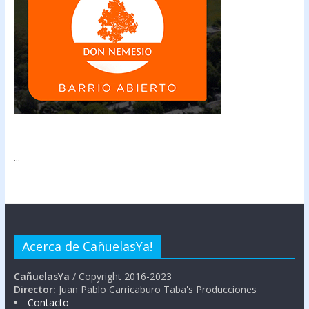
...
Acerca de CañuelasYa!
CañuelasYa
/ Copyright 2016-2023
Director:
Juan Pablo Carricaburo Taba's Producciones
Contacto