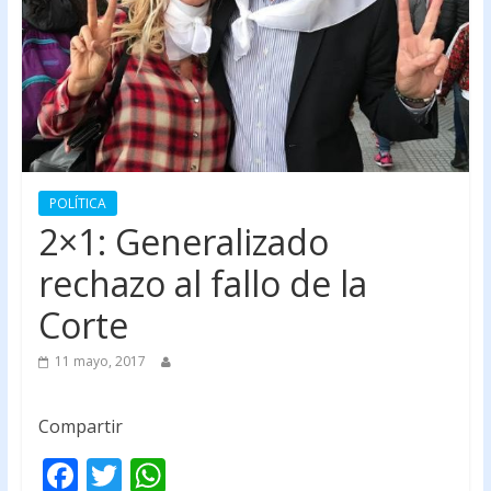
POLÍTICA
2×1: Generalizado
rechazo al fallo de la
Corte
11 mayo, 2017
Compartir
F
T
W