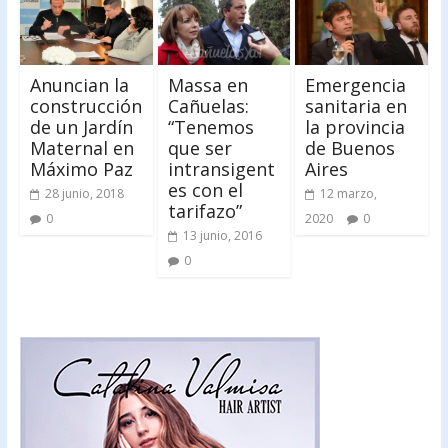
Anuncian la
Massa en
Emergencia
construcción
Cañuelas:
sanitaria en
de un Jardín
“Tenemos
la provincia
Maternal en
que ser
de Buenos
Máximo Paz
intransigent
Aires
es con el
28 junio, 2018
12 marzo,
tarifazo”
0
2020
0
13 junio, 2016
0