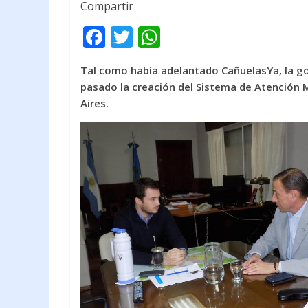
Compartir
F
T
W
ac
w
h
Tal como había adelantado CañuelasYa, la go
e
itt
at
pasado la creación del Sistema de Atención 
b
er
s
Aires.
o
A
o
p
k
p