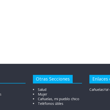
Otras Secciones
Enlaces 
Salud
CañuelasYa! 
s
Mujer
Cañuelas, mi pueblo chico
Teléfonos útiles