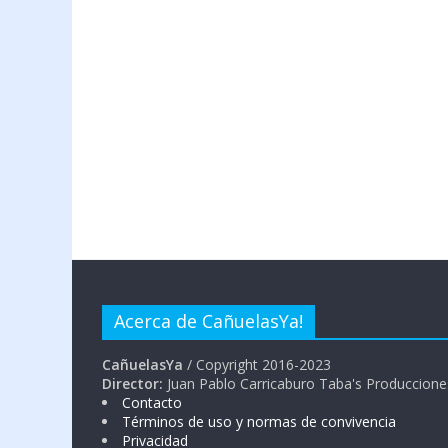
Acerca de CañuelasYa!
CañuelasYa
/ Copyright 2016-2023
Director:
Juan Pablo Carricaburo Taba's Produccione
Contacto
Términos de uso y normas de convivencia
Privacidad