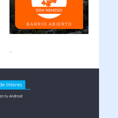
...
de Interes
en tu Android