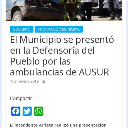
GOBIERNO
INFORMACIÓN MUNICIPAL
El Municipio se presentó
en la Defensoría del
Pueblo por las
ambulancias de AUSUR
21 enero, 2019
Compartir
F
T
W
ac
w
h
El intendente Arrieta realizó una presentación