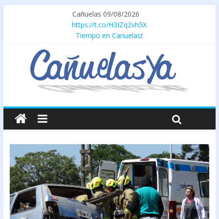
Cañuelas 09/08/2026
https://t.co/H3IZq2vh5X
Tiempo en Canuelast