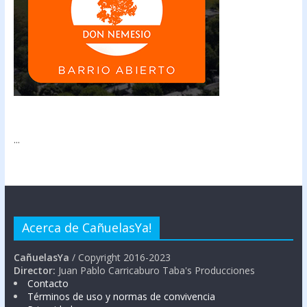
...
Acerca de CañuelasYa!
CañuelasYa
/ Copyright 2016-2023
Director:
Juan Pablo Carricaburo Taba's Producciones
Contacto
Términos de uso y normas de convivencia