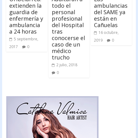
extienden la
todo el
ambulancias
guardia de
personal
del SAME ya
enfermería y
profesional
están en
ambulancia
del Hospital
Cañuelas
a 24 horas
tras
16 octubre,
conocerse el
5 septiembre,
2019
0
caso de un
2017
0
médico
trucho
2 julio, 2018
0