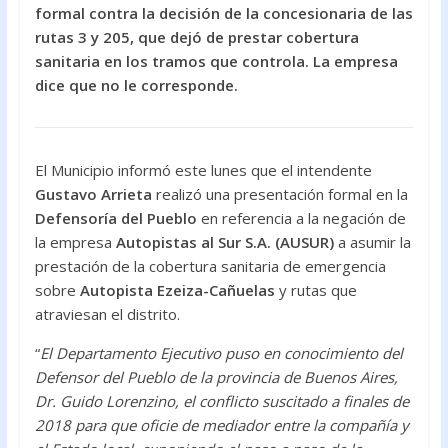
e
itt
at
formal contra la decisión de la concesionaria de las
b
er
s
rutas 3 y 205, que dejó de prestar cobertura
o
A
sanitaria en los tramos que controla. La empresa
dice que no le corresponde.
o
p
k
p
El Municipio informó este lunes que el intendente
Gustavo Arrieta
realizó una presentación formal en la
Defensoría del Pueblo
en referencia a la negación de
la empresa
Autopistas al Sur S.A. (AUSUR)
a asumir la
prestación de la cobertura sanitaria de emergencia
sobre
Autopista Ezeiza-Cañuelas
y rutas que
atraviesan el distrito.
“
El Departamento Ejecutivo puso en conocimiento del
Defensor del Pueblo de la provincia de Buenos Aires,
Dr. Guido Lorenzino, el conflicto suscitado a finales de
2018 para que oficie de mediador entre la compañía y