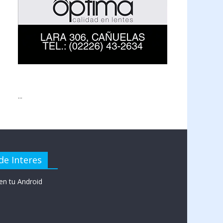
...
de Interes
en tu Android