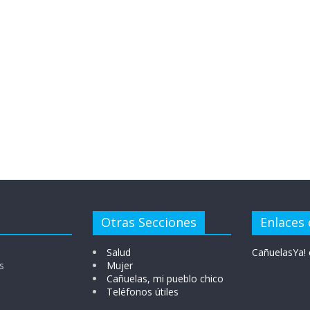
Otras Secciones
Enlaces 
Salud
CañuelasYa! 
s
Mujer
Cañuelas, mi pueblo chico
Teléfonos útiles