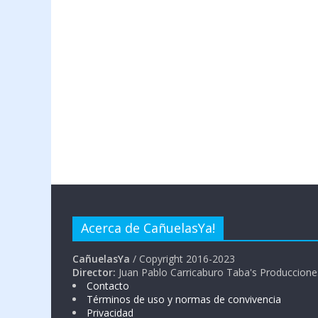
Acerca de CañuelasYa!
CañuelasYa
/ Copyright 2016-2023
Director:
Juan Pablo Carricaburo Taba's Produccione
Contacto
Términos de uso y normas de convivencia
Privacidad