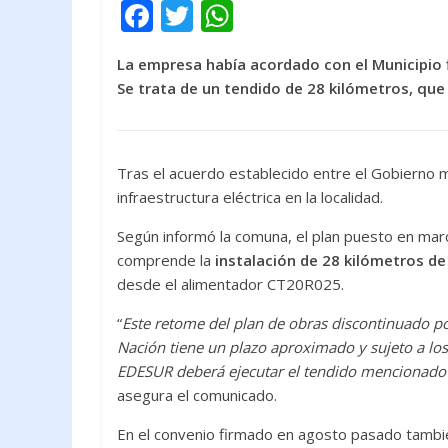
F
T
W
ac
w
h
La empresa había acordado con el Municipio fi
e
itt
at
Se trata de un tendido de 28 kilómetros, qu
b
er
s
o
A
o
p
Tras el acuerdo establecido entre el Gobierno m
k
p
infraestructura eléctrica en la localidad.
Según informó la comuna, el plan puesto en marc
comprende la
instalación de 28 kilómetros d
desde el alimentador CT20R025.
“
Este retome del plan de obras discontinuado por
Nación tiene un plazo aproximado y sujeto a los
EDESUR deberá ejecutar el tendido mencionado c
asegura el comunicado.
En el convenio firmado en agosto pasado tambié