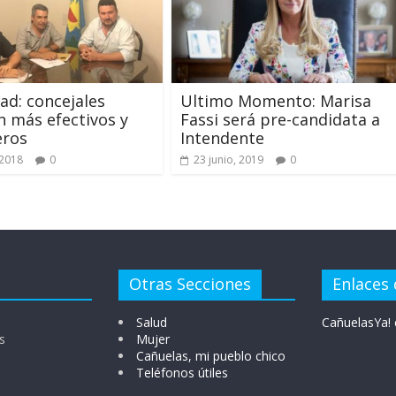
ad: concejales
Ultimo Momento: Marisa
n más efectivos y
Fassi será pre-candidata a
eros
Intendente
 2018
0
23 junio, 2019
0
Otras Secciones
Enlaces 
Salud
CañuelasYa! 
s
Mujer
Cañuelas, mi pueblo chico
Teléfonos útiles