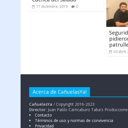
17 diciembre, 2019
0
Segurid
pidiero
patrull
20 abril,
Acerca de CañuelasYa!
CañuelasYa
/ Copyright 2016-2023
Director:
Juan Pablo Carricaburo Taba's Produccione
Contacto
Términos de uso y normas de convivencia
Privacidad