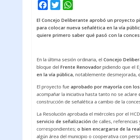
F
T
W
ac
w
h
El Concejo Deliberante aprobó un proyecto p
e
itt
at
para colocar nueva señalética en la vía públi
b
er
s
quiere primero saber qué pasó con la conces
o
A
o
p
En la última sesión ordinaria, el
Concejo Delibe
k
p
bloque del
Frente Renovador
pidiendo que el E
en la vía pública
, notablemente desmejorada,
El proyecto fue
aprobado por mayoría con los 
acompañar la iniciativa hasta tanto no se aclare
construcción de señalética a cambio de la concesi
La Resolución aprobada el miércoles por el HCD l
servicio de señalización
de calles, referencias 
correspondientes;
o bien encargarse de la rea
algún área del municipio o cooperativa con person