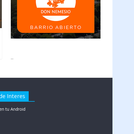
...
de Interes
en tu Android