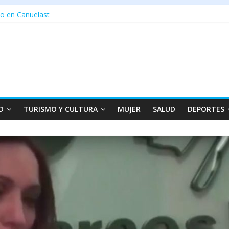
o en Canuelast
D
TURISMO Y CULTURA
MUJER
SALUD
DEPORTES