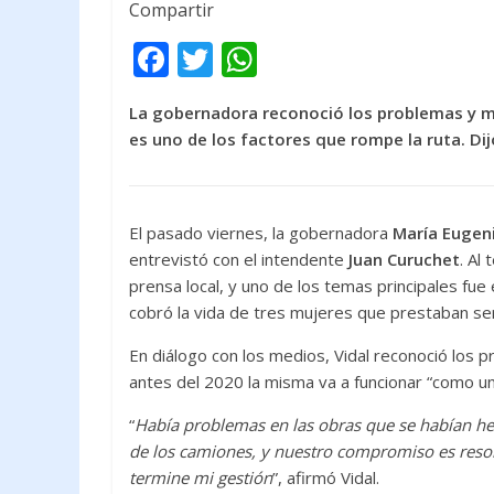
Compartir
F
T
W
ac
w
h
La gobernadora reconoció los problemas y me
e
itt
at
es uno de los factores que rompe la ruta. Di
b
er
s
o
A
o
p
El pasado viernes, la gobernadora
María Eugeni
k
p
entrevistó con el intendente
Juan Curuchet
. Al
prensa local, y uno de los temas principales fue
cobró la vida de tres mujeres que prestaban ser
En diálogo con los medios, Vidal reconoció los 
antes del 2020 la misma va a funcionar “como un
“
Había problemas en las obras que se habían h
de los camiones, y nuestro compromiso es resol
termine mi gestión
”, afirmó Vidal.