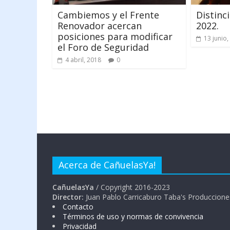
Cambiemos y el Frente
Distinc
Renovador acercan
2022.
posiciones para modificar
13 junio,
el Foro de Seguridad
4 abril, 2018
0
Acerca de CañuelasYa!
CañuelasYa
/ Copyright 2016-2023
Director:
Juan Pablo Carricaburo Taba's Produccione
Contacto
Términos de uso y normas de convivencia
Privacidad