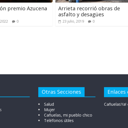
ión premio Azucena
Arrieta recorrió obras de
asfalto y desagües
 2022
0
23 julio, 2019
0
Otras Secciones
Enlaces 
Salud
CañuelasYa! 
s
Mujer
Cañuelas, mi pueblo chico
Teléfonos útiles