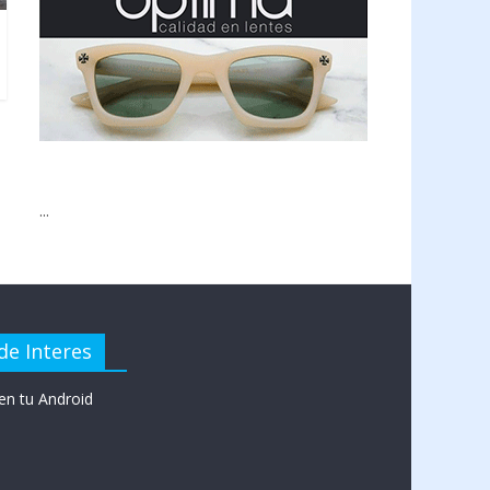
...
de Interes
en tu Android