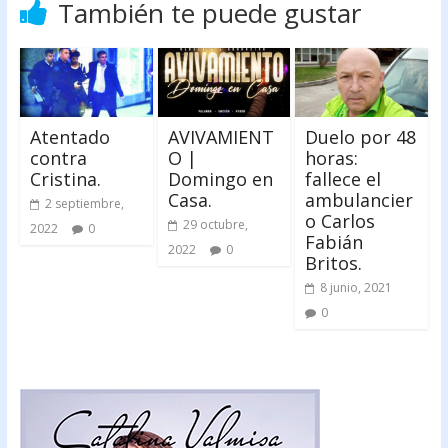
También te puede gustar
Atentado
AVIVAMIENT
Duelo por 48
contra
O |
horas:
Cristina.
Domingo en
fallece el
Casa.
ambulancier
2 septiembre,
o Carlos
29 octubre,
2022
0
Fabián
2022
0
Britos.
8 junio, 2021
0