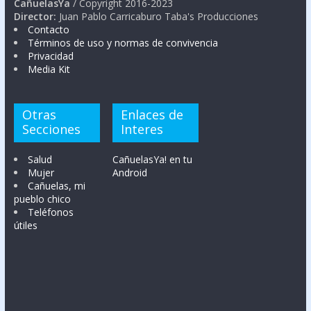
CañuelasYa
/ Copyright 2016-2023
Director:
Juan Pablo Carricaburo Taba's Producciones
Contacto
Términos de uso y normas de convivencia
Privacidad
Media Kit
Otras
Enlaces de
Secciones
Interes
Salud
CañuelasYa! en tu
Mujer
Android
Cañuelas, mi
pueblo chico
Teléfonos
útiles