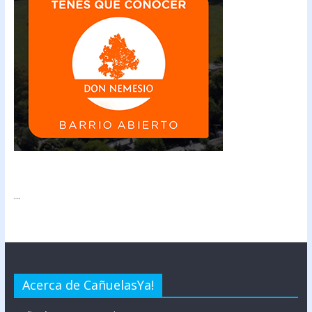
...
Acerca de CañuelasYa!