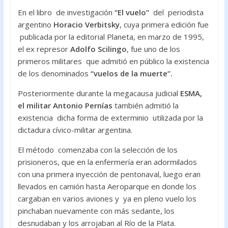
e
itt
at
b
er
s
En el libro de investigación
“El vuelo”
del periodista
argentino
Horacio Verbitsky
, cuya primera edición fue
o
A
publicada por la editorial Planeta, en marzo de 1995,
o
p
el ex represor
Adolfo Scilingo
, fue uno de los
k
p
primeros militares que admitió en público la existencia
de los denominados
“vuelos de la muerte”.
Posteriormente durante la megacausa judicial
ESMA,
el militar Antonio Pernías
también admitió la
existencia dicha forma de exterminio utilizada por la
dictadura cívico-militar argentina.
El método comenzaba con la selección de los
prisioneros, que en la enfermería eran adormilados
con una primera inyección de pentonaval, luego eran
llevados en camión hasta Aeroparque en donde los
cargaban en varios aviones y ya en pleno vuelo los
pinchaban nuevamente con más sedante, los
desnudaban y los arrojaban al Río de la Plata.