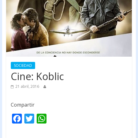
SOCIEDAD
Cine: Koblic
21 abril, 2016
Compartir
F
T
W
ac
w
h