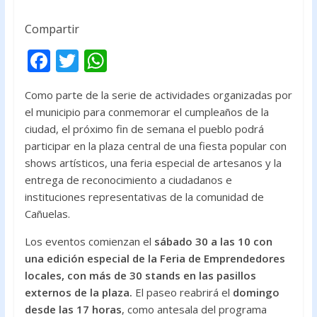
Compartir
F
T
W
ac
w
h
Como parte de la serie de actividades organizadas por
e
itt
at
el municipio para conmemorar el cumpleaños de la
b
er
s
ciudad, el próximo fin de semana el pueblo podrá
o
A
participar en la plaza central de una fiesta popular con
shows artísticos, una feria especial de artesanos y la
o
p
entrega de reconocimiento a ciudadanos e
k
p
instituciones representativas de la comunidad de
Cañuelas.
Los eventos comienzan el
sábado 30 a las 10 con
una edición especial de la Feria de Emprendedores
locales, con más de 30 stands en las pasillos
externos de la plaza.
El paseo reabrirá el
domingo
desde las 17 horas
, como antesala del programa