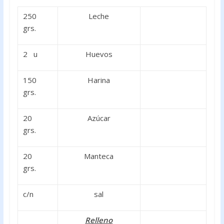
k
p
250
Leche
grs.
2 u
Huevos
150
Harina
grs.
20
Azúcar
grs.
20
Manteca
grs.
c/n
sal
Relleno