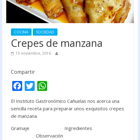
COCINA
SOCIEDAD
Crepes de manzana
15 noviembre, 2016
Compartir
F
T
W
ac
w
h
El Instituto Gastronómico Cañuelas nos acerca una
e
itt
at
sencilla receta para preparar unos exquisitos crepes
b
er
s
de manzana.
o
A
Gramaje
Ingredientes
o
p
Observación