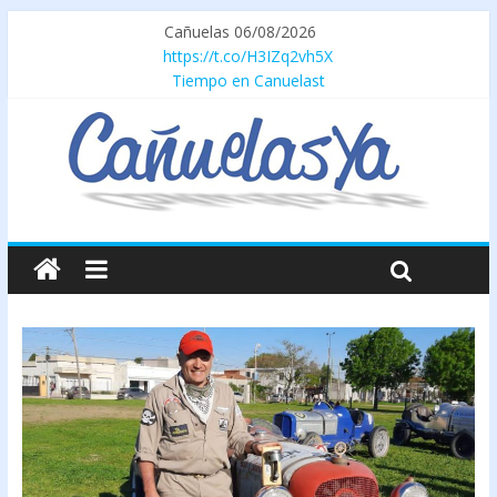
Cañuelas 06/08/2026
https://t.co/H3IZq2vh5X
Tiempo en Canuelast