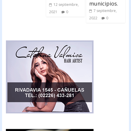
municipios.
12 septiembre,
7 septiembre,
2021
0
2022
0