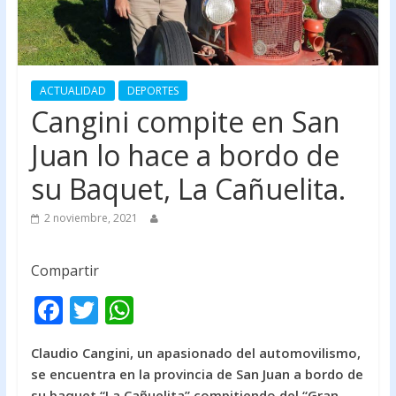
ACTUALIDAD
DEPORTES
Cangini compite en San
Juan lo hace a bordo de
su Baquet, La Cañuelita.
2 noviembre, 2021
Compartir
F
T
W
ac
w
h
Claudio Cangini, un apasionado del automovilismo,
e
itt
at
se encuentra en la provincia de San Juan a bordo de
b
er
s
su baquet “La Cañuelita” compitiendo del “Gran