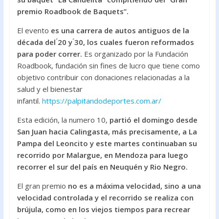
o
A
premio Roadbook de Baquets”.
o
p
El evento
es una carrera de autos antiguos de la
k
p
década del ́20 y ́30, los cuales fueron reformados
para poder correr.
Es organizado por la Fundación
Roadbook, fundación sin fines de lucro que tiene como
objetivo contribuir con donaciones relacionadas a la
salud y el bienestar
infantil.
https://palpitandodeportes.com.ar/
Esta edición, la numero 10,
partió el domingo desde
San Juan hacia Calingasta, más precisamente, a La
Pampa del Leoncito y este martes continuaban su
recorrido por Malargue, en Mendoza para luego
recorrer el sur del país en Neuquén y Rio Negro.
El gran premio
no es a máxima velocidad, sino a una
velocidad controlada y el recorrido se realiza con
brújula, como en los viejos tiempos para recrear