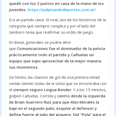
e
itt
at
quedó con los 3 puntos en casa de la mano de los
b
er
s
juveniles.
https://palpitandodeportes.com.ar/
o
A
Era un partido clave. El rival, uno de los históricos de la
o
p
categoría que siempre complica y por el lado del
k
p
tambero tenia que reafirmar su estilo de juego.
En líneas generales se podría decir
que
Comunicaciones fue el dominador de la pelota
prácticamente todo el partido y Cañuelas un
equipo que supo aprovechar de la mejor manera
sus momentos.
De hecho, las chances de gol de esa primera mitad
venían siendo todas de la visita que se encontraba con
el
siempre seguro Lingua Bender
. Y a los 15 minutos,
golpeó Cañuelas. Corrida y
centro desde la izquierda
de Brian Guerrero Ruiz para que Alex Morales la
baje en el segundo palo, esquive al defensor y
defina fuerte al palo del arquero. Del “Pola” para el