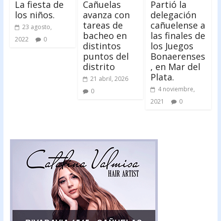
La fiesta de
Cañuelas
Partió la
los niños.
avanza con
delegación
tareas de
cañuelense a
23 agosto,
bacheo en
las finales de
2022
0
distintos
los Juegos
puntos del
Bonaerenses
distrito
, en Mar del
Plata.
21 abril, 2026
4 noviembre,
0
2021
0