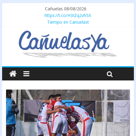
Cañuelas 08/08/2026
https://t.co/H3IZq2vh5X
Tiempo en Canuelast