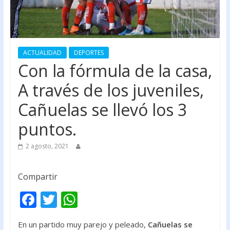
ACTUALIDAD
DEPORTES
Con la fórmula de la casa,
A través de los juveniles,
Cañuelas se llevó los 3
puntos.
2 agosto, 2021
Compartir
F
T
W
ac
w
h
En un partido muy parejo y peleado,
Cañuelas se