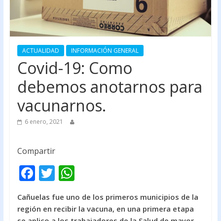
ACTUALIDAD
INFORMACIÓN GENERAL
Covid-19: Como
debemos anotarnos para
vacunarnos.
6 enero, 2021
Compartir
F
T
W
ac
w
h
Cañuelas fue uno de los primeros municipios de la
e
itt
at
región en recibir la vacuna, en una primera etapa
b
er
s
se aplico a los trabajadores de la Salud de mayor