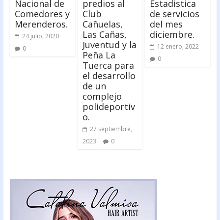
Nacional de
predios al
Estadistica
Comedores y
Club
de servicios
Merenderos.
Cañuelas,
del mes
Las Cañas,
diciembre.
24 julio, 2020
Juventud y la
12 enero, 2022
0
Peña La
0
Tuerca para
el desarrollo
de un
complejo
polideportiv
o.
27 septiembre,
2023
0