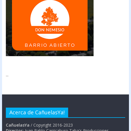
...
Acerca de CañuelasYa!
CañuelasYa
/ Copyright 2016-2023
Director:
Juan Pablo Carricaburo Taba's Producciones