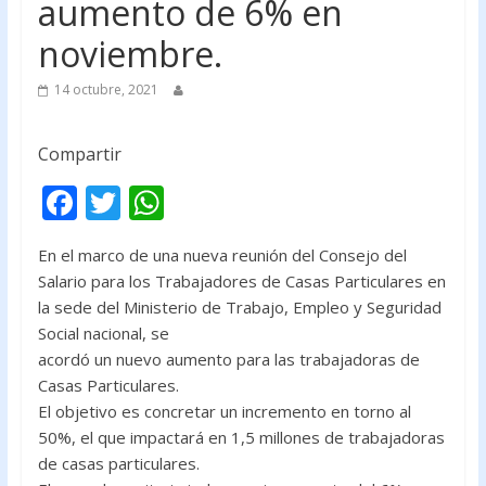
aumento de 6% en
noviembre.
14 octubre, 2021
Compartir
F
T
W
ac
w
h
En el marco de una nueva reunión del Consejo del
e
itt
at
Salario para los Trabajadores de Casas Particulares en
b
er
s
la sede del Ministerio de Trabajo, Empleo y Seguridad
o
A
Social nacional, se
acordó un nuevo aumento para las trabajadoras de
o
p
Casas Particulares.
k
p
El objetivo es concretar un incremento en torno al
50%, el que impactará en 1,5 millones de trabajadoras
de casas particulares.