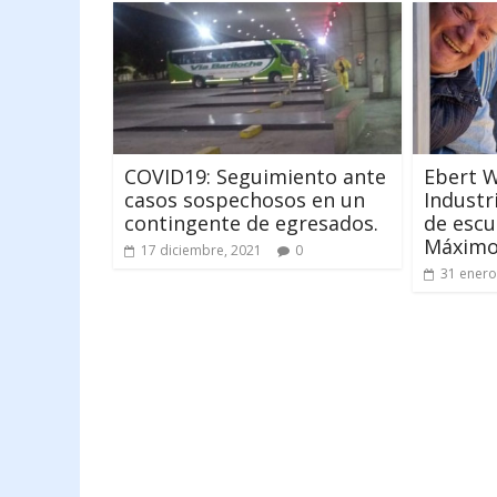
COVID19: Seguimiento ante
Ebert W
casos sospechosos en un
Industr
contingente de egresados.
de escu
Máximo
17 diciembre, 2021
0
31 enero