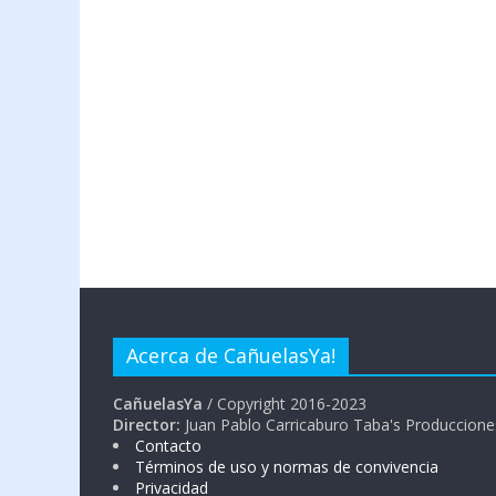
Acerca de CañuelasYa!
CañuelasYa
/ Copyright 2016-2023
Director:
Juan Pablo Carricaburo Taba's Produccione
Contacto
Términos de uso y normas de convivencia
Privacidad