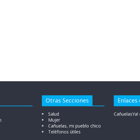
Otras Secciones
Enlaces 
Salud
CañuelasYa! 
s
Mujer
Cañuelas, mi pueblo chico
Teléfonos útiles