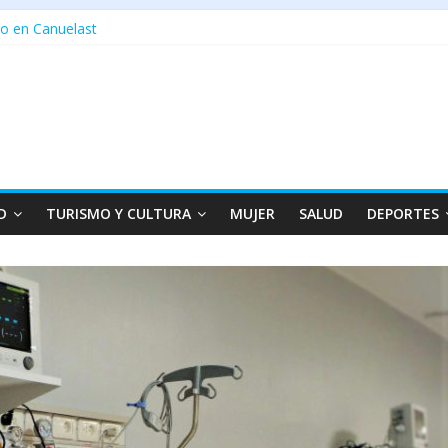
o en Canuelast
D
TURISMO Y CULTURA
MUJER
SALUD
DEPORTES