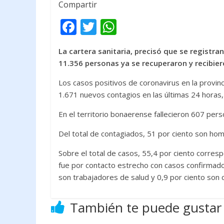
Compartir
F
T
W
ac
w
h
La cartera sanitaria, precisó que se registra
e
itt
at
11.356 personas ya se recuperaron y recibiero
b
er
s
Los casos positivos de coronavirus en la provin
o
A
1.671 nuevos contagios en las últimas 24 horas, 
o
p
En el territorio bonaerense fallecieron 607 pers
k
p
Del total de contagiados, 51 por ciento son hom
Sobre el total de casos, 55,4 por ciento corres
fue por contacto estrecho con casos confirmados;
son trabajadores de salud y 0,9 por ciento son c
También te puede gustar