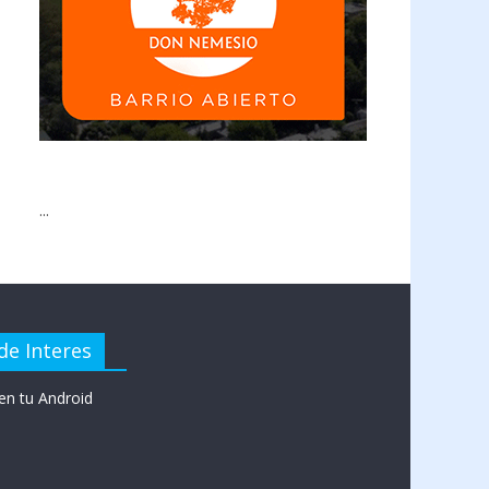
...
de Interes
en tu Android