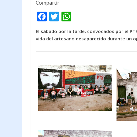
Compartir
F
T
W
ac
w
h
El sábado por la tarde, convocados por el PTS
e
itt
at
vida del artesano desaparecido durante un o
b
er
s
o
A
o
p
k
p