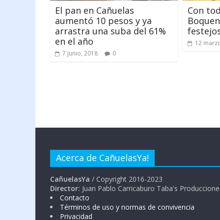
El pan en Cañuelas
Con todo
aumentó 10 pesos y ya
Boquen
arrastra una suba del 61%
festejos
en el año
12 marzo
7 junio, 2018
0
Acerca de CañuelasYa!
CañuelasYa
/ Copyright 2016-2023
Director:
Juan Pablo Carricaburo Taba's Produccione
Contacto
Términos de uso y normas de convivencia
Privacidad