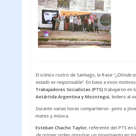
El icónico rostro de Santiago, la frase “
¿Dónde es
estado es responsable
”. En base a esos motivos
Trabajadores Socialistas (PTS)
trabajaron en l
Antártida Argentina y Mozotegui
, lindero al v
Durante varias horas compartieron -junto a jóve
mates y música.
Esteban Chacho Taylor
, referente del PTS en l
de primer orden impulsar un movimiento en los l