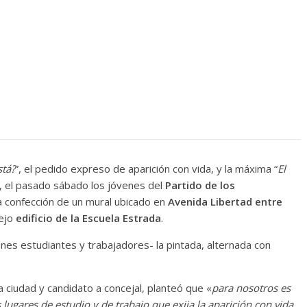
tá?
”, el pedido expreso de aparición con vida, y la máxima “
El
, el pasado sábado los jóvenes del
Partido de los
a confección de un mural ubicado en
Avenida Libertad entre
iejo
edificio de la Escuela Estrada
.
nes estudiantes y trabajadores- la pintada, alternada con
a ciudad y candidato a concejal, planteó que «
para nosotros es
ugares de estudio y de trabajo que exija la aparición con vida