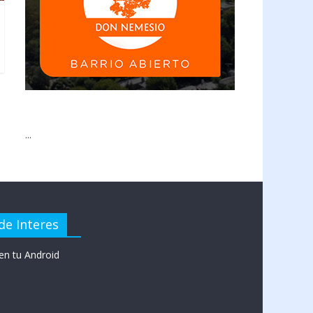
...
de Interes
en tu Android