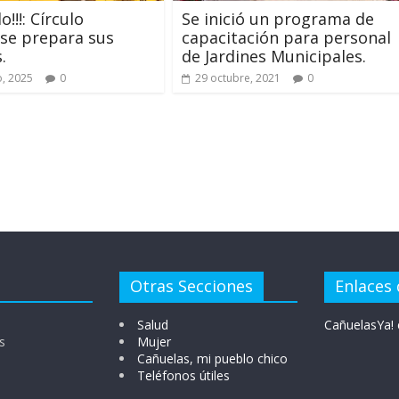
!!!: Círculo
Se inició un programa de
se prepara sus
capacitación para personal
.
de Jardines Municipales.
, 2025
0
29 octubre, 2021
0
Otras Secciones
Enlaces 
Salud
CañuelasYa! 
s
Mujer
Cañuelas, mi pueblo chico
Teléfonos útiles