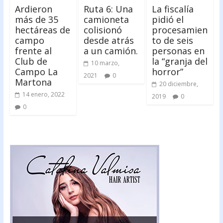
Ardieron
Ruta 6: Una
La fiscalía
más de 35
camioneta
pidió el
hectáreas de
colisionó
procesamien
campo
desde atrás
to de seis
frente al
a un camión.
personas en
Club de
la “granja del
10 marzo,
Campo La
horror”
2021
0
Martona
20 diciembre,
14 enero, 2022
2019
0
0