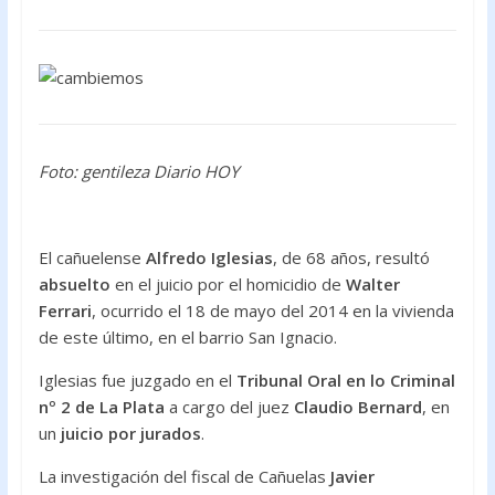
o
p
k
p
Foto: gentileza Diario HOY
El cañuelense
Alfredo Iglesias
, de 68 años, resultó
absuelto
en el juicio por el homicidio de
Walter
Ferrari
, ocurrido el 18 de mayo del 2014 en la vivienda
de este último, en el barrio San Ignacio.
Iglesias fue juzgado en el
Tribunal Oral en lo Criminal
nº 2 de La Plata
a cargo del juez
Claudio Bernard
, en
un
juicio por jurados
.
La investigación del fiscal de Cañuelas
Javier