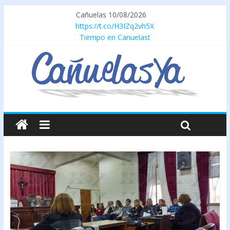
Cañuelas 10/08/2026
https://t.co/H3IZq2vh5X
Tiempo en Canuelast