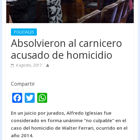
POLICIALES
Absolvieron al carnicero
acusado de homicidio
4 agosto, 2017
Compartir
F
T
W
ac
w
h
En un juicio por jurados, Alfredo Iglesias fue
e
itt
at
considerado en forma unánime “no culpable” en el
b
er
s
caso del homicidio de Walter Ferrari, ocurrido en el
o
A
año 2014.