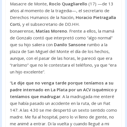
Masacre de Monte,
Rocío Quagliarello
(17) —de 13
años al momento de la tragedia—, el secretario de
Derechos Humanos de la Nación,
Horacio Pietragalla
Corti
, y el subsecretario de DD.HH.
bonaerense,
Matías Moreno
. Frente a ellos, la mamá
de Gonzalo contó que interpretó como “algo normal”
que su hijo saliera con
Danilo Sansone
rumbo a la
plaza de San Miguel del Monte el día de los hechos,
aunque, con el pasar de las horas, le pareció que era
“rarísimo” que no le contestara el teléfono, ya que “era
un hijo excelente”.
“
Le dije que no venga tarde porque teníamos a su
padre internado en La Plata por un ACV isquémico y
teníamos que madrugar
. A la madrugada me enteré
que había pasado un accidente en la ruta, de un Fiat
147. A las 4.30 se me despertó un sexto sentido como
madre. Me fui al hospital, pero lo vi lleno de gente, no
me animé a entrar. Di la vuelta y cuando llegué a mi