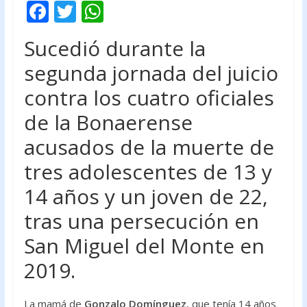
F
T
W
ac
w
h
Sucedió durante la
e
itt
at
segunda jornada del juicio
b
er
s
contra los cuatro oficiales
o
A
o
p
de la Bonaerense
k
p
acusados de la muerte de
tres adolescentes de 13 y
14 años y un joven de 22,
tras una persecución en
San Miguel del Monte en
2019.
La mamá de
Gonzalo Domínguez
, que tenía 14 años