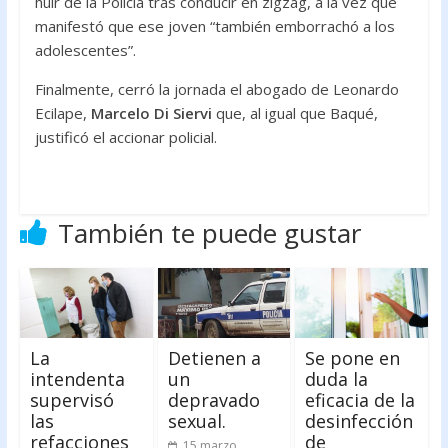
huir de la Policía tras conducir en zigzag, a la vez que
manifestó que ese joven “también emborrachó a los
adolescentes”.
Finalmente, cerró la jornada el abogado de Leonardo
Ecilape,
Marcelo Di Siervi
que, al igual que Baqué,
justificó el accionar policial.
También te puede gustar
La
Detienen a
Se pone en
intendenta
un
duda la
supervisó
depravado
eficacia de la
las
sexual.
desinfección
refacciones
de
15 marzo,