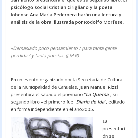
o
A
psicólogo social Cristian Cirigliano y la poeta
lobense Ana María Pedernera harán una lectura y
o
p
análisis de la obra, ilustrada por Rodolfo Morfese.
k
p
«Demasiado poco pensamiento /
para tanta gente
perdida /
y tanta poesía».
(J.M.R)
En un evento organizado por la Secretaría de Cultura
de la Municipalidad de Cañuelas,
Juan Manuel Rizzi
presentará el sábado el poemario “
La Quema
”, su
segundo libro –el primero fue “
Diario de Ida
”, editado
en forma independiente en el año2005.
La
presentaci
ón se