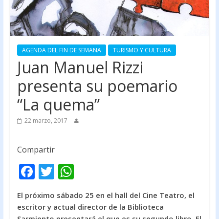
AGENDA DEL FIN DE SEMANA
TURISMO Y CULTURA
Juan Manuel Rizzi
presenta su poemario
“La quema”
22 marzo, 2017
Compartir
F
T
W
ac
w
h
El próximo sábado 25 en el hall del Cine Teatro, el
e
itt
at
escritor y actual director de la Biblioteca
b
er
s
Sarmiento presentará el que es su segundo libro. El