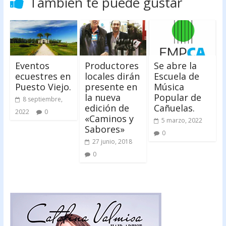
También te puede gustar
Eventos
Productores
Se abre la
ecuestres en
locales dirán
Escuela de
Puesto Viejo.
presente en
Música
la nueva
Popular de
8 septiembre,
edición de
Cañuelas.
2022
0
«Caminos y
5 marzo, 2022
Sabores»
0
27 junio, 2018
0