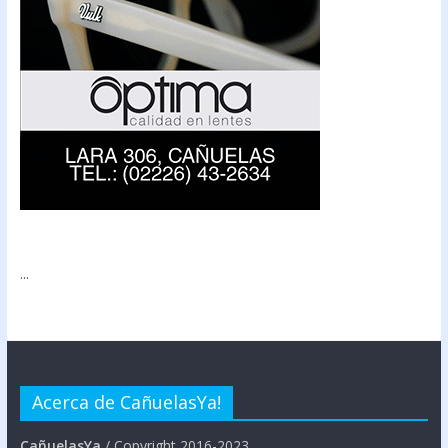
...
Acerca de CañuelasYa!
CañuelasYa
/ Copyright 2016-2023