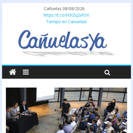
Cañuelas 08/08/2026
https://t.co/H3IZq2vh5X
Tiempo en Canuelast