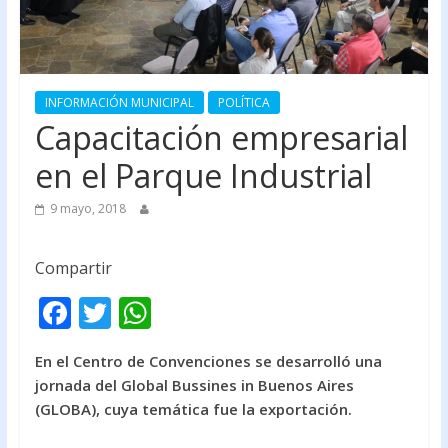
INFORMACIÓN MUNICIPAL
POLÍTICA
Capacitación empresarial
en el Parque Industrial
9 mayo, 2018
Compartir
F
T
W
ac
w
h
En el Centro de Convenciones se desarrolló una
e
itt
at
jornada del Global Bussines in Buenos Aires
b
er
s
(GLOBA), cuya temática fue la exportación.
o
A