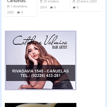
Cañuelas.
25 octubre,
20 enero, 2023
5 diciembre,
2019
0
0
2025
0