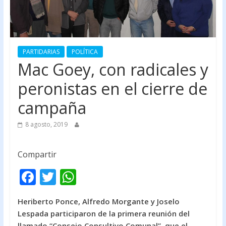
PARTIDARIAS
POLÍTICA
Mac Goey, con radicales y
peronistas en el cierre de
campaña
8 agosto, 2019
Compartir
F
T
W
ac
w
h
Heriberto Ponce, Alfredo Morgante y Joselo
e
itt
at
Lespada participaron de la primera reunión del
b
er
s
llamado “Consejo Consultivo Comunal”, que el