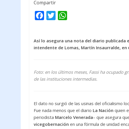
Compartir
F
T
W
ac
w
h
e
itt
at
b
er
s
Así lo asegura una nota del diario publicada
intendente de Lomas, Martín Insaurralde, en u
o
A
o
p
k
p
Foto: en los últimos meses, Fassi ha ocupado gra
de las instituciones intermedias.
El dato no surgió de las usinas del oficialismo lo
Fue nada menos que el diario
La Nación
quien e
periodista
Marcelo Venerada
– que asegura qu
vicegobernación
en una fórmula de unidad en