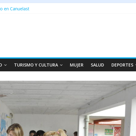
o en Canuelast
D
TURISMO Y CULTURA
MUJER
SALUD
DEPORTES