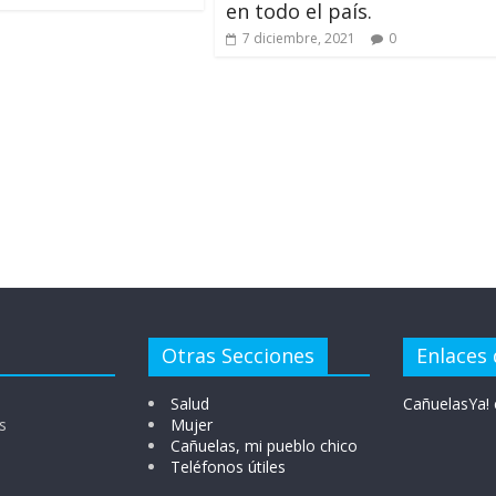
en todo el país.
7 diciembre, 2021
0
Otras Secciones
Enlaces 
Salud
CañuelasYa! 
s
Mujer
Cañuelas, mi pueblo chico
Teléfonos útiles