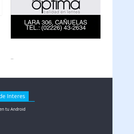
...
de Interes
en tu Android