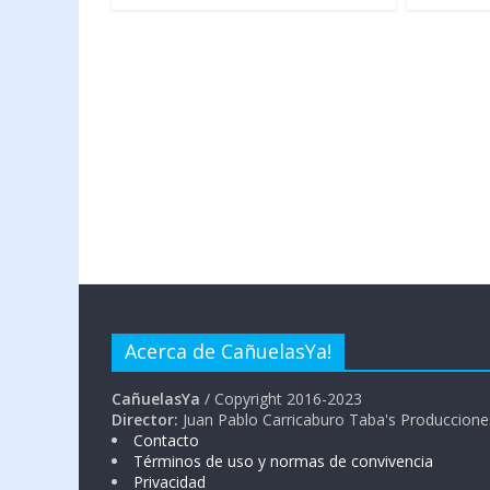
Acerca de CañuelasYa!
CañuelasYa
/ Copyright 2016-2023
Director:
Juan Pablo Carricaburo Taba's Produccione
Contacto
Términos de uso y normas de convivencia
Privacidad