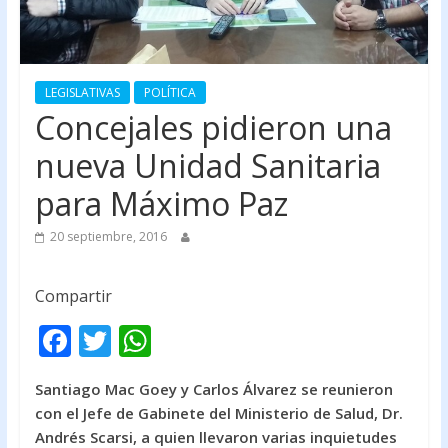
LEGISLATIVAS
POLÍTICA
Concejales pidieron una
nueva Unidad Sanitaria
para Máximo Paz
20 septiembre, 2016
Compartir
F
T
W
ac
w
h
Santiago Mac Goey y Carlos Álvarez se reunieron
e
itt
at
con el Jefe de Gabinete del Ministerio de Salud, Dr.
b
er
s
Andrés Scarsi, a quien llevaron varias inquietudes