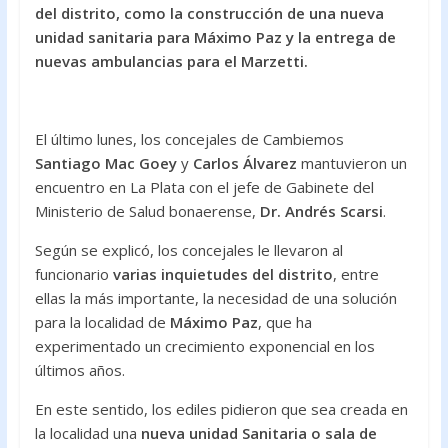
o
A
del distrito, como la construcción de una nueva
unidad sanitaria para Máximo Paz y la entrega de
o
p
nuevas ambulancias para el Marzetti.
k
p
El último lunes, los concejales de Cambiemos
Santiago Mac Goey
y
Carlos Álvarez
mantuvieron un
encuentro en La Plata con el jefe de Gabinete del
Ministerio de Salud bonaerense,
Dr. Andrés Scarsi
.
Según se explicó, los concejales le llevaron al
funcionario
varias inquietudes del distrito
, entre
ellas la más importante, la necesidad de una solución
para la localidad de
Máximo Paz
, que ha
experimentado un crecimiento exponencial en los
últimos años.
En este sentido, los ediles pidieron que sea creada en
la localidad una
nueva unidad Sanitaria o
sala de