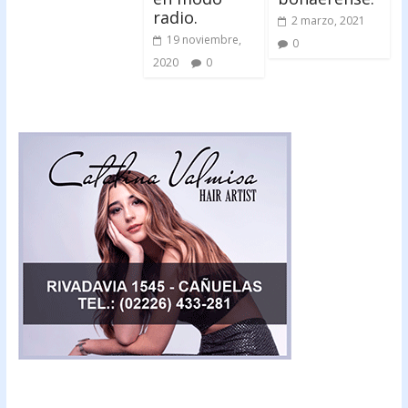
radio.
2 marzo, 2021
19 noviembre,
0
2020
0