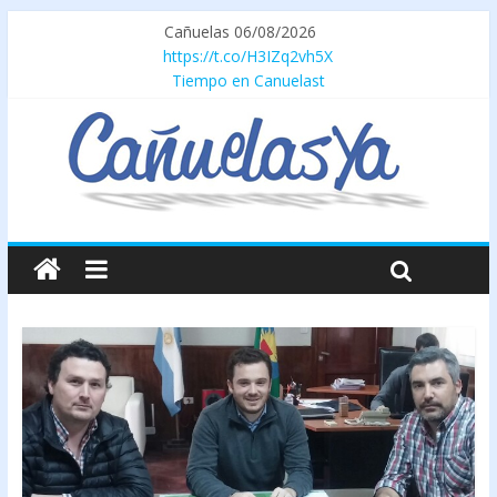
Cañuelas 06/08/2026
https://t.co/H3IZq2vh5X
Tiempo en Canuelast