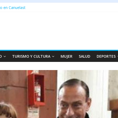
o en Canuelast
D
TURISMO Y CULTURA
MUJER
SALUD
DEPORTES