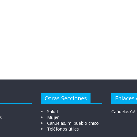
Otras Secciones
Enlaces 
Salud
CañuelasYa! 
s
Mujer
Cañuelas, mi pueblo chico
Teléfonos útiles