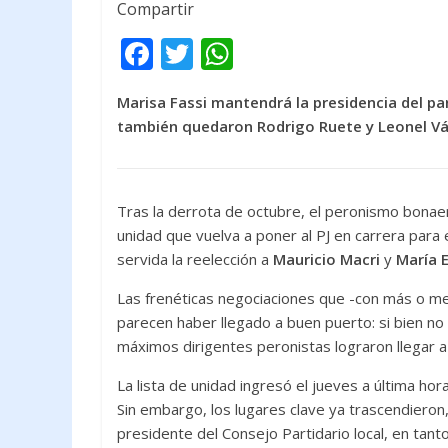
Compartir
F
T
W
ac
w
h
Marisa Fassi mantendrá la presidencia del par
e
itt
at
también quedaron Rodrigo Ruete y Leonel Váz
b
er
s
o
A
o
p
Tras la derrota de octubre, el peronismo bonae
k
p
unidad que vuelva a poner al PJ en carrera para 
servida la reelección a
Mauricio Macri
y
María 
Las frenéticas negociaciones que -con más o men
parecen haber llegado a buen puerto: si bien no 
máximos dirigentes peronistas lograron llegar a 
La lista de unidad ingresó el jueves a última hora
Sin embargo, los lugares clave ya trascendieron,
presidente del Consejo Partidario local, en tant