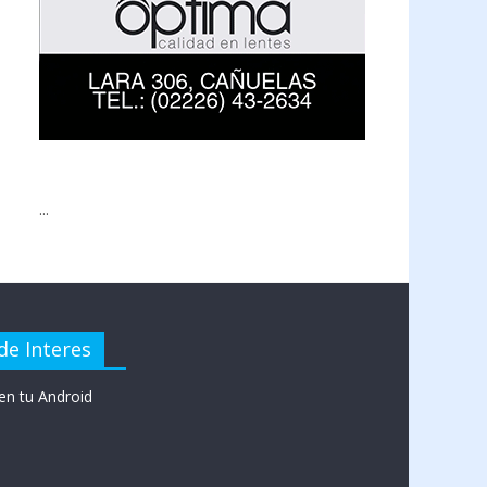
...
de Interes
en tu Android