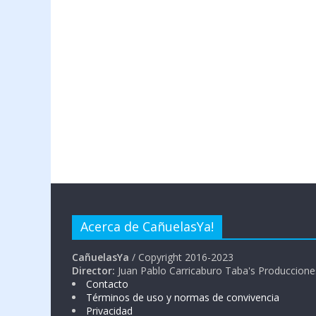
Acerca de CañuelasYa!
CañuelasYa
/ Copyright 2016-2023
Director:
Juan Pablo Carricaburo Taba's Produccione
Contacto
Términos de uso y normas de convivencia
Privacidad