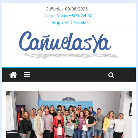
Cañuelas 09/08/2026
https://t.co/H3IZq2vh5X
Tiempo en Canuelast