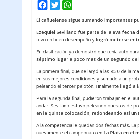
F
T
W
ac
w
h
El cañuelense sigue sumando importantes p
e
itt
at
b
er
s
Ezequiel Sevillano fue parte de la 8va fecha d
tuvo un buen desempeño y
logró meterse entr
o
A
o
p
En clasificación ya demostró que tenia auto par
séptimo lugar a poco mas de un segundo del
k
p
La primera final, que se largó a las 9:30 de la 
en sus mejores condiciones y sumado a un probl
peleando el tercer pelotón. Finalmente
llegó a 
Para la segunda final, pudieron trabajar en el au
andar, Sevillano estuvo peleando puestos de p
en la quinta colocación, redondeando así un
A la competencia le quedan dos fechas más. La 
nuevamente el campeonato en
La Plata en el 