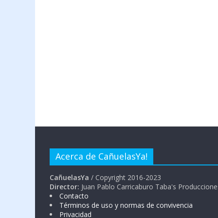
Acerca de CañuelasYa!
CañuelasYa
/ Copyright 2016-2023
Director:
Juan Pablo Carricaburo Taba's Produccione
Contacto
Términos de uso y normas de convivencia
Privacidad