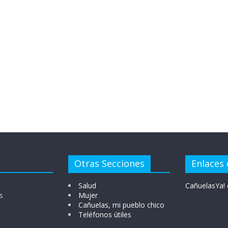
Otras Secciones
Enlaces 
Salud
CañuelasYa! 
s
Mujer
Cañuelas, mi pueblo chico
Teléfonos útiles