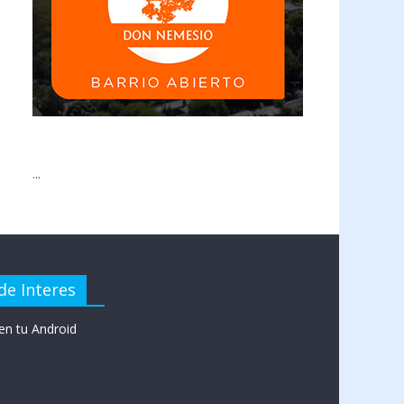
...
de Interes
en tu Android