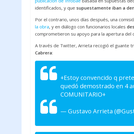
publicación de Infobae
basada en supuestas decl
identificados, y que
supuestamente iban a denu
Por el contrario, unos días después, una comisi
la obra
, y en diálogo con funcionarios locales
des
comprometieron su apoyo para la apertura del c
A través de Twitter, Arrieta recogió el guante t
Cabrera
:
+Estoy convencido q pret
quedó demostrado en 4 a
COMUNITARIO+
— Gustavo Arrieta (@Gus