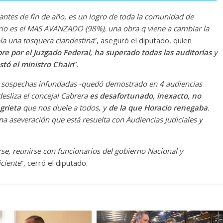
 antes de fin de año, es un logro de toda la comunidad de
ario es el MAS AVANZADO (98%), una obra q viene a cambiar la
bía una tosquera clandestina
”, aseguró el diputado, quien
re por el Juzgado Federal, ha superado todas las auditorías
y
stó el ministro Chain
”.
n sospechas infundadas -quedó demostrado en 4 audiencias
desliza el concejal Cabrera
es desafortunado, inexacto, no
grieta
que nos duele a todos, y
de la que Horacio renegaba
.
na aseveración que está resuelta con Audiencias Judiciales y
se, reunirse con funcionarios del gobierno Nacional y
iciente
”, cerró el diputado.