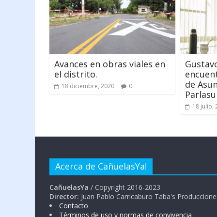
Avances en obras viales en
Gustavo
el distrito.
encuent
de Asun
18 diciembre, 2020
0
Parlasu
18 julio,
Acerca de CañuelasYa!
CañuelasYa
/ Copyright 2016-2023
Director:
Juan Pablo Carricaburo Taba's Produccione
Contacto
Términos de uso y normas de convivencia