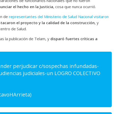
araciones de funcionarios nacionales que no fueron
nciar el hecho en la Justicia
, cosa que nunca ocurrió.
ón de
representantes del Ministerio de Salud Nacional visitaron
tacaron el proyecto y la calidad de la construcción
, y
entro de Salud.
ras la publicación de Telam, y
disparó fuertes críticas a
ender perjudicar c/sospechas infundadas-
udiencias judiciales-un LOGRO COLECTIVO
tavoHArrieta)
September 4, 2016