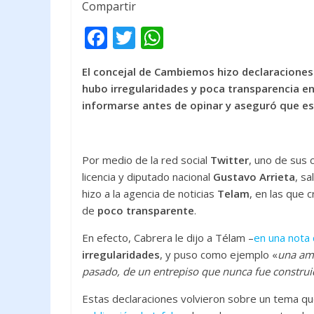
Compartir
F
T
W
ac
w
h
El concejal de Cambiemos hizo declaraciones 
e
itt
at
hubo irregularidades y poca transparencia en 
b
er
s
informarse antes de opinar y aseguró que eso
o
A
o
p
Por medio de la red social
Twitter
, uno de sus 
k
p
licencia y diputado nacional
Gustavo Arrieta
, sa
hizo a la agencia de noticias
Telam
, en las que c
de
poco transparente
.
En efecto, Cabrera le dijo a Télam –
en una nota
irregularidades
, y puso como ejemplo «
una amp
pasado, de un entrepiso que nunca fue constru
Estas declaraciones volvieron sobre un tema qu