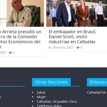
 Arrieta presidió un
El embajador en Brasil,
ro de la Comisión
Daniel Scioli, visitó
tos Económicos del
industrias en Cañuelas
r.
28 marzo, 2023
0
 2024
0
Otras Secciones
Enlaces 
Salud
CañuelasYa! 
s
Mujer
Cañuelas, mi pueblo chico
Teléfonos útiles