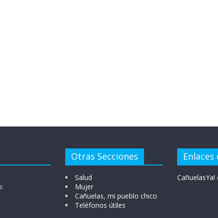
Otras Secciones
Enlaces 
Salud
CañuelasYa! 
s
Mujer
Cañuelas, mi pueblo chico
Teléfonos útiles