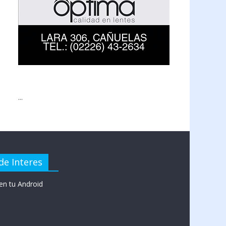
...
de Interes
en tu Android