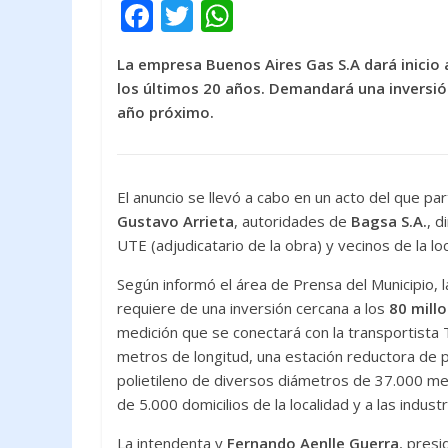
F
T
W
ac
w
h
La empresa Buenos Aires Gas S.A dará inicio 
e
itt
at
los últimos 20 años. Demandará una inversión
b
er
s
año próximo.
o
A
o
p
k
p
El anuncio se llevó a cabo en un acto del que par
Gustavo Arrieta
, autoridades de
Bagsa S.A.
, d
UTE (adjudicatario de la obra) y vecinos de la l
Según informó el área de Prensa del Municipio, 
requiere de una inversión cercana a los
80 mill
medición que se conectará con la transportista 
metros de longitud, una estación reductora de p
polietileno de diversos diámetros de 37.000 me
de 5.000 domicilios de la localidad y a las industr
La intendenta y
Fernando Aenlle Guerra
, presi