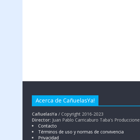
Acerca de CañuelasYa!
CañuelasYa
/ Copyright 2016-2023
Director:
Juan Pablo Carricaburo Taba's Produccione
Contacto
Términos de uso y normas de convivencia
Privacidad