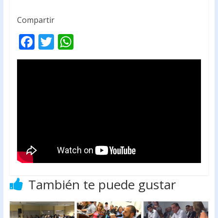
Compartir
F
T
W
ac
w
h
e
itt
at
b
er
s
o
A
o
p
k
p
También te puede gustar