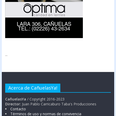
...
Acerca de CañuelasYa!
CañuelasYa
/ Copyright 2016-2023
Director:
Juan Pablo Carricaburo Taba's Producciones
Contacto
Términos de uso y normas de convivencia