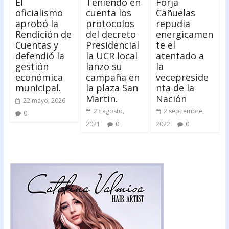
El
Teniendo en
Forja
oficialismo
cuenta los
Cañuelas
aprobó la
protocolos
repudia
Rendición de
del decreto
energicamen
Cuentas y
Presidencial
te el
defendió la
la UCR local
atentado a
gestión
lanzo su
la
económica
campaña en
vecepreside
municipal.
la plaza San
nta de la
Martin.
Nación
22 mayo, 2026
23 agosto,
2 septiembre,
0
2021
0
2022
0