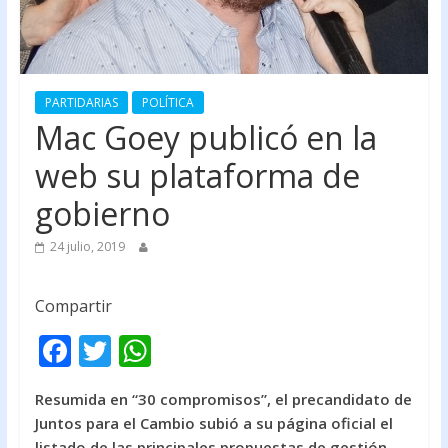
PARTIDARIAS
POLÍTICA
Mac Goey publicó en la
web su plataforma de
gobierno
24 julio, 2019
Compartir
F
T
W
ac
w
h
Resumida en “30 compromisos”, el precandidato de
e
itt
at
Juntos para el Cambio subió a su página oficial el
b
er
s
listado de las principales propuestas de gestión.